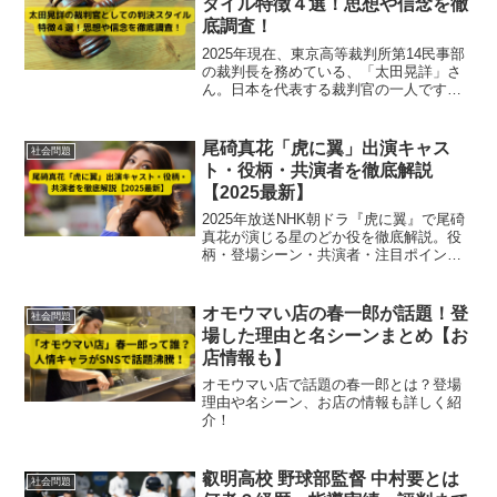
タイル特徴４選！思想や信念を徹
底調査！
2025年現在、東京高等裁判所第14民事部
の裁判長を務めている、「太田晃詳」さ
ん。日本を代表する裁判官の一人です
が、判決スタイルの特徴はどんなものな
のでしょうか。また、その判断から見え
る思想や信念はどんなものでしょうか。
尾碕真花「虎に翼」出演キャス
社会問題
この記事では、太田晃詳裁判長の「判決
ト・役柄・共演者を徹底解説
スタイル特徴４選」と「思想や信念」を
【2025最新】
お伝えします。
2025年放送NHK朝ドラ『虎に翼』で尾碕
真花が演じる星のどか役を徹底解説。役
柄・登場シーン・共演者・注目ポイント
まで詳しく紹介し、彼女の演技力や存在
感をまとめています。
オモウマい店の春一郎が話題！登
社会問題
場した理由と名シーンまとめ【お
店情報も】
オモウマい店で話題の春一郎とは？登場
理由や名シーン、お店の情報も詳しく紹
介！
叡明高校 野球部監督 中村要とは
社会問題