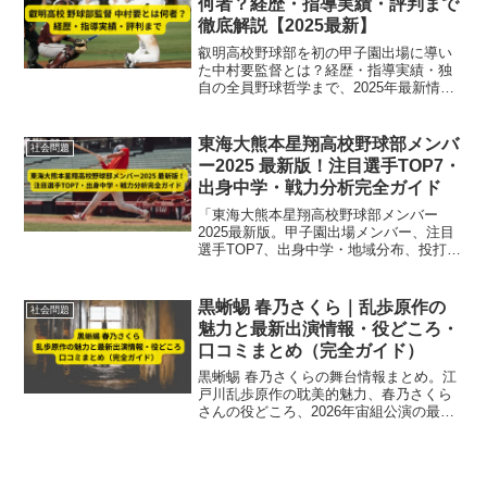
何者？経歴・指導実績・評判まで
徹底解説【2025最新】
叡明高校野球部を初の甲子園出場に導い
た中村要監督とは？経歴・指導実績・独
自の全員野球哲学まで、2025年最新情報
をもとに徹底解説します。
東海大熊本星翔高校野球部メンバ
社会問題
ー2025 最新版！注目選手TOP7・
出身中学・戦力分析完全ガイド
「東海大熊本星翔高校野球部メンバー
2025最新版。甲子園出場メンバー、注目
選手TOP7、出身中学・地域分布、投打守
の戦力分析まで徹底解説。県内外選手の
バランス型チームを完全ガイド。」
黒蜥蜴 春乃さくら｜乱歩原作の
社会問題
魅力と最新出演情報・役どころ・
口コミまとめ（完全ガイド）
黒蜥蜴 春乃さくらの舞台情報まとめ。江
戸川乱歩原作の耽美的魅力、春乃さくら
さんの役どころ、2026年宙組公演の最新
出演情報と口コミを完全ガイドで解説。