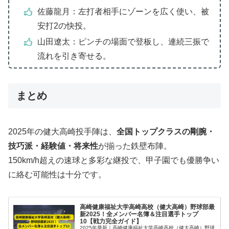
佐藤龍月：左打者相手にゾーンを広く使い、被
安打2の快投。
山田遼太：ピンチの場面で登板し、連続三振で
流れを引き寄せる。
まとめ
2025年の健大高崎投手陣は、
全国トップクラスの剛腕・
技巧派・経験値・将来性
が揃った鉄壁布陣。
150km/h超えの速球と多彩な継投で、甲子園でも優勝争い
に絡む可能性は十分です。
高崎健康福祉大学高崎高校（健大高崎）野球部最
新2025！全メンバー名簿＆注目選手トップ
10【戦力完全ガイド】
2025年最新｜高崎健康福祉大学高崎高校（健大高崎）野球