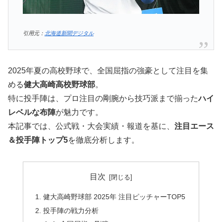
引用元：
北海道新聞デジタル
2025年夏の高校野球で、全国屈指の強豪として注目を集
める
健大高崎高校野球部
。
特に投手陣は、プロ注目の剛腕から技巧派まで揃った
ハイ
レベルな布陣
が魅力です。
本記事では、公式戦・大会実績・報道を基に、
注目エース
＆投手陣トップ5
を徹底分析します。
目次
健大高崎野球部 2025年 注目ピッチャーTOP5
投手陣の戦力分析