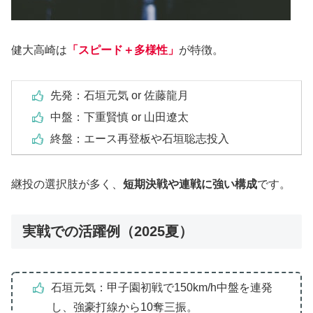
健大高崎は
「スピード＋多様性」
が特徴。
先発：石垣元気 or 佐藤龍月
中盤：下重賢慎 or 山田遼太
終盤：エース再登板や石垣聡志投入
継投の選択肢が多く、
短期決戦や連戦に強い構成
です。
実戦での活躍例（2025夏）
石垣元気：甲子園初戦で150km/h中盤を連発
し、強豪打線から10奪三振。