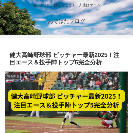
遊ぶように、はたらこう！ 人生はゲーム
あそはたブログ
健大高崎野球部 ピッチャー最新2025！注
目エース＆投手陣トップ5完全分析
社会問題