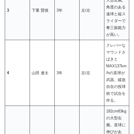
大型左腕。
角度のある
3
下重 賢慎
3年
左/左
速球と縦ス
ライダーで
奪三振能力
が高い。
クレバーな
マウンドさ
ばきと
MAX137km
4
山田 遼太
3年
左/左
/hの直球が
武器。緩急
自在の投球
術で試合を
作る。
182cm83kg
の大型右
腕。直球に
伸びがあ