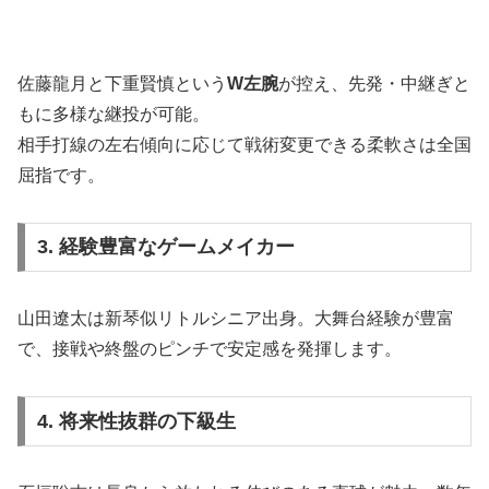
佐藤龍月と下重賢慎という
W左腕
が控え、先発・中継ぎと
もに多様な継投が可能。
相手打線の左右傾向に応じて戦術変更できる柔軟さは全国
屈指です。
3. 経験豊富なゲームメイカー
山田遼太は新琴似リトルシニア出身。大舞台経験が豊富
で、接戦や終盤のピンチで安定感を発揮します。
4. 将来性抜群の下級生