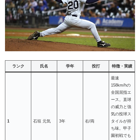
ランク
氏名
学年
投打
特徴・実績
最速
158km/hの
全国屈指エ
ース。直球
の威力と強
気の投球ス
1
石垣 元気
3年
右/両
タイルが持
ち味。甲子
園初戦でも