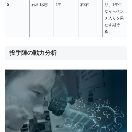
5
石垣 聡志
1年
右/右
り、1年生
ながらベン
チ入りを果
たす期待
株。
投手陣の戦力分析