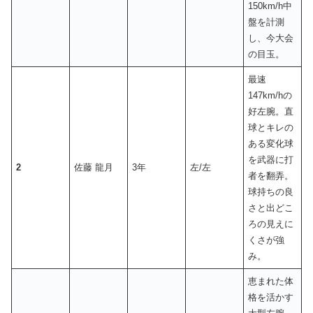
150km/h中
盤を計測
し、今大会
の目玉。
最速
147km/hの
好左腕。直
球とキレの
ある変化球
を武器に打
2
佐藤 龍月
3年
左/左
者を翻弄。
球持ちの良
さと出どこ
ろの見えに
くさが強
み。
恵まれた体
格を活かす