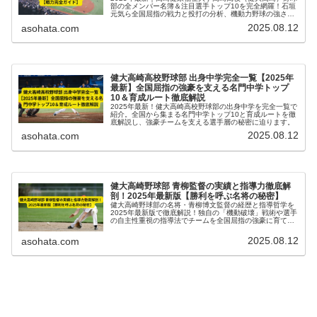
部の全メンバー名簿＆注目選手トップ10を完全網羅！石垣
元気ら全国屈指の戦力と投打の分析、機動力野球の強さを
徹底解説。甲子園優勝候補の実力に迫る。
2025.08.12
asohata.com
健大高崎高校野球部 出身中学完全一覧【2025年
最新】全国屈指の強豪を支える名門中学トップ
10＆育成ルート徹底解説
2025年最新！健大高崎高校野球部の出身中学を完全一覧で
紹介。全国から集まる名門中学トップ10と育成ルートを徹
底解説し、強豪チームを支える選手層の秘密に迫ります。
2025.08.12
asohata.com
健大高崎野球部 青柳監督の実績と指導力徹底解
剖！2025年最新版【勝利を呼ぶ名将の秘密】
健大高崎野球部の名将・青柳博文監督の経歴と指導哲学を
2025年最新版で徹底解説！独自の「機動破壊」戦術や選手
の自主性重視の指導法でチームを全国屈指の強豪に育てた
秘密を紹介します。
2025.08.12
asohata.com