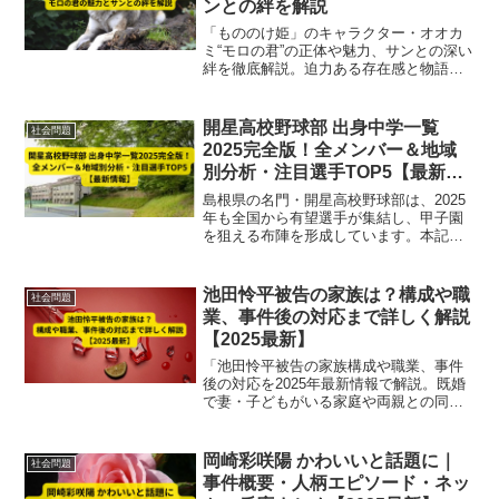
ンとの絆を解説
「もののけ姫」のキャラクター・オオカ
ミ“モロの君”の正体や魅力、サンとの深い
絆を徹底解説。迫力ある存在感と物語で
果たす役割を最新視点で紹介します。
開星高校野球部 出身中学一覧
社会問題
2025完全版！全メンバー＆地域
別分析・注目選手TOP5【最新情
報】
島根県の名門・開星高校野球部は、2025
年も全国から有望選手が集結し、甲子園
を狙える布陣を形成しています。本記事
では、2025年最新のベンチ入りメンバー
20名の出身中学一覧と、地域別傾向、注
目選手トップ5、さらに戦力分析まで詳し
池田怜平被告の家族は？構成や職
社会問題
く解説します...
業、事件後の対応まで詳しく解説
【2025最新】
「池田怜平被告の家族構成や職業、事件
後の対応を2025年最新情報で解説。既婚
で妻・子どもがいる家庭や両親との同居
歴、報道で明らかになった動向まで詳し
く紹介。」
岡崎彩咲陽 かわいいと話題に｜
社会問題
事件概要・人柄エピソード・ネッ