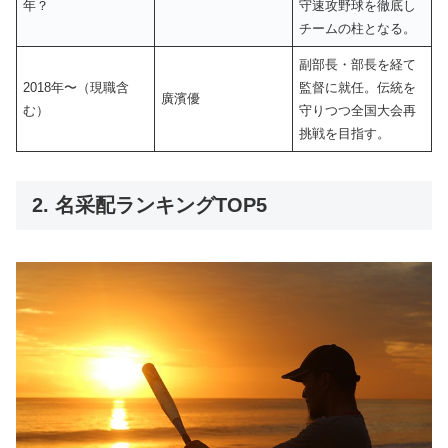
年？
守速攻野球を徹底し
チームの柱となる。
副部長・部長を経て
2018年〜（現職含
監督に就任。伝統を
廣濱優
む）
守りつつ全国大会再
挑戦を目指す。
2. 名采配ランキングTOP5