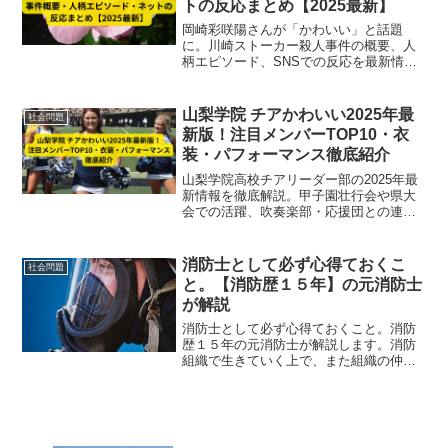
トの反応まとめ【2025最新】
岡崎彩咲陽さんが「かわいい」と話題
に。川崎ストーカー殺人事件の概要、人
柄エピソード、SNSでの反応を最新情報
で解説します【2025年版】
山梨学院 チアかわいい2025年最
社会問題
新版！注目メンバーTOP10・衣
装・パフォーマンス徹底紹介
山梨学院高校チアリーダー部の2025年最
新情報を徹底解説。甲子園壮行会や県大
会での活躍、吹奏楽部・応援団との連
携、元気あふれるパフォーマンスの魅力
を紹介。
消防士として必ず心得ておくこ
社会問題
と。【消防歴１５年】の元消防士
が解説
消防士として必ず心得ておくこと。消防
歴１５年の元消防士が解説します。消防
組織で生きていく上で、また組織の仲間
と共に消防人生を生きていく上で、とて
も重要なことになります。これができれ
ば、良い仲間と共に、素晴らしい人生を
歩んでいけます。