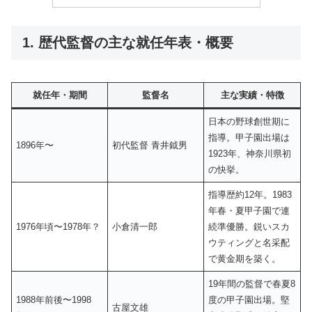
1. 歴代監督の主な就任年表・概要
就任年・期間
監督名
主な実績・特徴
日本の野球創世期に
指導。甲子園出場は
1896年〜
初代監督 青井鉞男
1923年、神奈川県初
の快挙。
指導歴約12年。1983
年春・夏甲子園で連
1976年頃〜1978年？
小倉清一郎
続準優勝。鋭いスカ
ウティングと名采配
で黄金期を築く。
19年間の監督で春夏8
1988年前後〜1998
度の甲子園出場。堅
古屋文雄