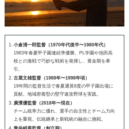
小倉清一郎監督（1970年代後半〜1980年代）
1983年春夏甲子園連続準優勝。PL学園や池田高
校との激戦で巧妙な戦術を発揮し、黄金期を牽
引。
古屋文雄監督（1988年〜1998年頃）
19年間の監督生活で春夏通算8度の甲子園出場に
貢献。地域密着型の堅守速攻野球を実践。
廣濱優監督（2018年〜現在）
チーム統率力に優れ、選手の自主性とチーム力向
上を重視。伝統継承と新戦術の融合に挑戦。
青井鉞男監督（創立期）