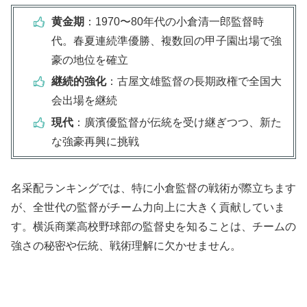
黄金期
：1970〜80年代の小倉清一郎監督時
代。春夏連続準優勝、複数回の甲子園出場で強
豪の地位を確立
継続的強化
：古屋文雄監督の長期政権で全国大
会出場を継続
現代
：廣濱優監督が伝統を受け継ぎつつ、新た
な強豪再興に挑戦
名采配ランキングでは、特に小倉監督の戦術が際立ちます
が、全世代の監督がチーム力向上に大きく貢献していま
す。横浜商業高校野球部の監督史を知ることは、チームの
強さの秘密や伝統、戦術理解に欠かせません。