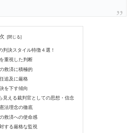
次
の判決スタイル特徴４選！
重を重視した判断
者の救済に積極的
責任追及に厳格
判決を下す傾向
ら見える裁判官としての思想・信念
と憲法理念の徹底
者の救済への使命感
に対する厳格な監視