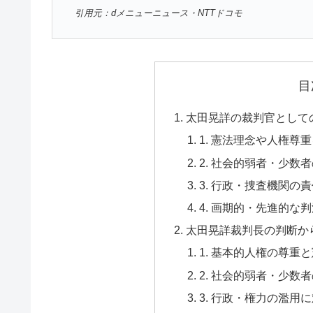
引用元：dメニューニュース・NTTドコモ
目
太田晃詳の裁判官として
1. 憲法理念や人権尊
2. 社会的弱者・少数
3. 行政・捜査機関の
4. 画期的・先進的な
太田晃詳裁判長の判断か
1. 基本的人権の尊重
2. 社会的弱者・少数
3. 行政・権力の濫用