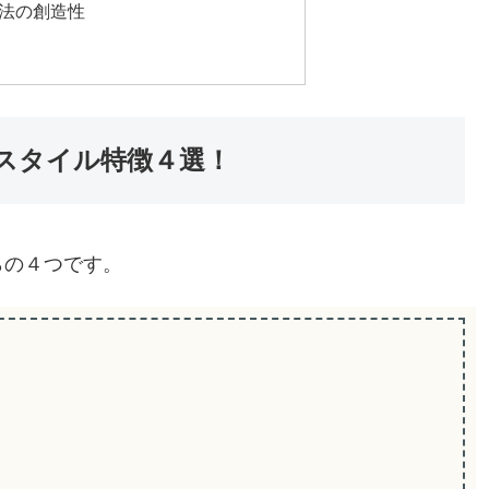
と法の創造性
スタイル特徴４選！
らの４つです。