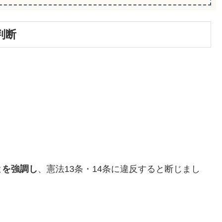
判断
とを強調し
、憲法13条・14条に違反すると断じまし