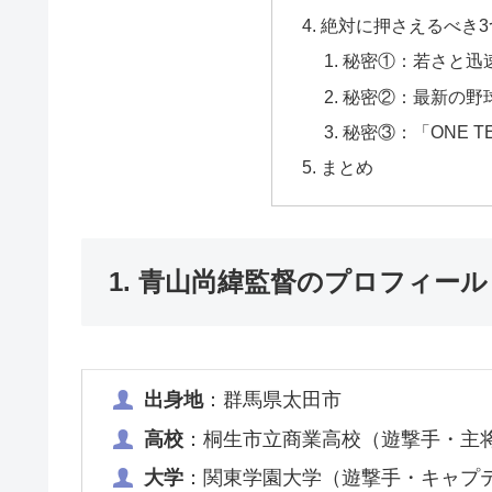
絶対に押さえるべき3
秘密①：若さと迅
秘密②：最新の野
秘密③：「ONE 
まとめ
1. 青山尚緯監督のプロフィー
出身地
：群馬県太田市
高校
：桐生市立商業高校（遊撃手・主
大学
：関東学園大学（遊撃手・キャプ