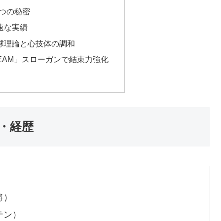
つの秘密
速な実績
球理論と心技体の調和
TEAM」スローガンで結束力強化
ル・経歴
将）
テン）