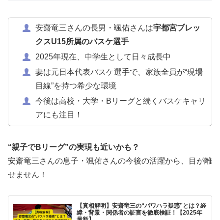
安齋竜三さんの長男・颯佑さんは
宇都宮ブレッ
クスU15所属のバスケ選手
2025年現在、中学生として日々成長中
妻は元日本代表バスケ選手で、家族全員が“現場
目線”を持つ希少な環境
今後は高校・大学・Bリーグと続くバスケキャリ
アにも注目！
“親子でBリーグ”の実現も近いかも？
安齋竜三さんの息子・颯佑さんの今後の活躍から、目が離
せません！
【真相解明】安齋竜三の“パワハラ疑惑”とは？経
緯・背景・関係者の証言を徹底検証！【2025年
最新】