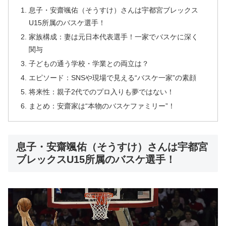
息子・安齋颯佑（そうすけ）さんは宇都宮ブレックス
U15所属のバスケ選手！
家族構成：妻は元日本代表選手！一家でバスケに深く
関与
子どもの通う学校・学業との両立は？
エピソード：SNSや現場で見える“バスケ一家”の素顔
将来性：親子2代でのプロ入りも夢ではない！
まとめ：安齋家は“本物のバスケファミリー”！
息子・安齋颯佑（そうすけ）さんは宇都宮
ブレックスU15所属のバスケ選手！