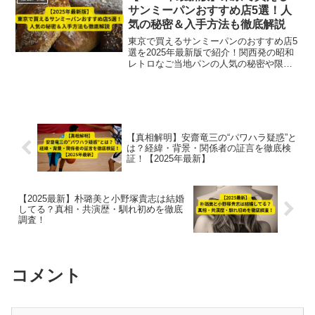
サンミーパンおすすめ店5選！人
気の秘密＆入手方法も徹底解説
東京で買えるサンミーパンのおすすめ店5
選を2025年最新版で紹介！関西発の昭和
レトロなご当地パンの人気の秘密や限定
入荷・物産展での入手方法を詳しく解
説。SNSやスーパー情報もチェックして
見逃さないコツも満載です。
【真相解明】安齋竜三の“パワハラ疑惑”と
は？経緯・背景・関係者の証言を徹底検
証！【2025年最新】
【2025最新】朴璐美と小野塚貴志は結婚
してる？真相・共演歴・馴れ初めを徹底
調査！
コメント