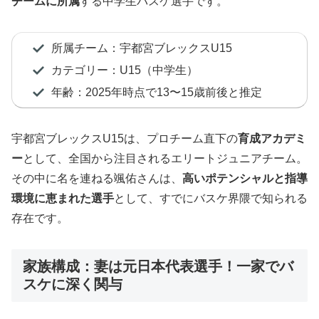
チームに所属
する中学生バスケ選手です。
所属チーム：宇都宮ブレックスU15
カテゴリー：U15（中学生）
年齢：2025年時点で13〜15歳前後と推定
宇都宮ブレックスU15は、プロチーム直下の
育成アカデミ
ー
として、全国から注目されるエリートジュニアチーム。
その中に名を連ねる颯佑さんは、
高いポテンシャルと指導
環境に恵まれた選手
として、すでにバスケ界隈で知られる
存在です。
家族構成：妻は元日本代表選手！一家でバ
スケに深く関与