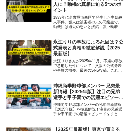
人に？動機の真相に迫る5つのポ
イント
1999年に名古屋市西区で発生した主婦殺
人事件。犯人は被害者の夫の同級生で、
動機には過去の想いと嫉妬、強い執着が
絡むと捜査関係者は指摘。事件の背景と
犯行心理を5つのポイントで徹底解説しま
す。
永江りりの事故による死因は？公
社会問題
式発表と真相を徹底解説【2025
最新版】
永江りりさんが2025年11月、不慮の事故
で急逝した件について、父親の公式発表
や事故の概要、最後のSNS投稿、これま
での活動やファンの追悼の声まで徹底解
説します。
沖縄尚学野球部メンバー 兄弟最
社会問題
新情報【2025年版】注目の兄弟
選手と甲子園での活躍エピソード
まとめ
沖縄尚学野球部メンバーの兄弟最新情報
【2025年版】を徹底解説！注目の兄弟選
手や甲子園での活躍エピソードをまとめ
ました。兄弟で夢を追うドラマを知りた
い方必見です。
【2025年最新版】東京で買える
社会問題