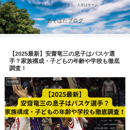
遊ぶように、はたらこう！ 人生はゲーム
あそはたブログ
【2025最新】安齋竜三の息子はバスケ選
手？家族構成・子どもの年齢や学校も徹底
調査！
社会問題