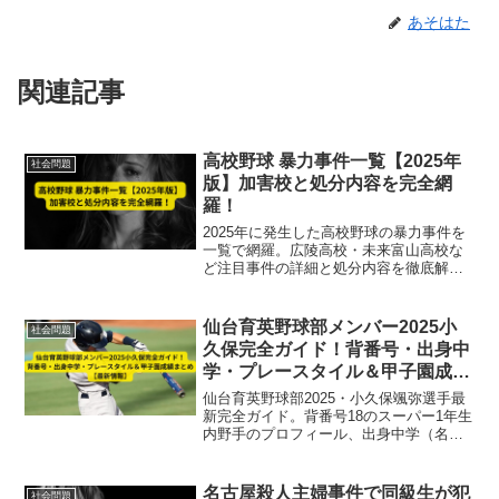
あそはた
関連記事
高校野球 暴力事件一覧【2025年
社会問題
版】加害校と処分内容を完全網
羅！
2025年に発生した高校野球の暴力事件を
一覧で網羅。広陵高校・未来富山高校な
ど注目事件の詳細と処分内容を徹底解
説。甲子園出場をめぐる批判も紹介。
仙台育英野球部メンバー2025小
社会問題
久保完全ガイド！背番号・出身中
学・プレースタイル＆甲子園成績
まとめ【最新情報】
仙台育英野球部2025・小久保颯弥選手最
新完全ガイド。背番号18のスーパー1年生
内野手のプロフィール、出身中学（名古
屋南陽中）、走攻守の特徴、甲子園での
成績と役割、将来性まで徹底解説。
名古屋殺人主婦事件で同級生が犯
社会問題