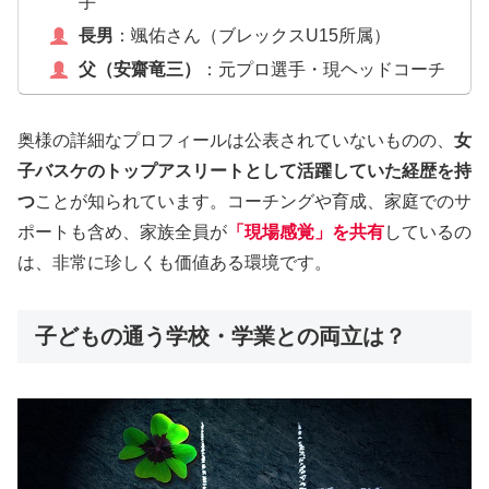
手
長男
：颯佑さん（ブレックスU15所属）
父（安齋竜三）
：元プロ選手・現ヘッドコーチ
奥様の詳細なプロフィールは公表されていないものの、
女
子バスケのトップアスリートとして活躍していた経歴を持
つ
ことが知られています。コーチングや育成、家庭でのサ
ポートも含め、家族全員が
「現場感覚」を共有
しているの
は、非常に珍しくも価値ある環境です。
子どもの通う学校・学業との両立は？