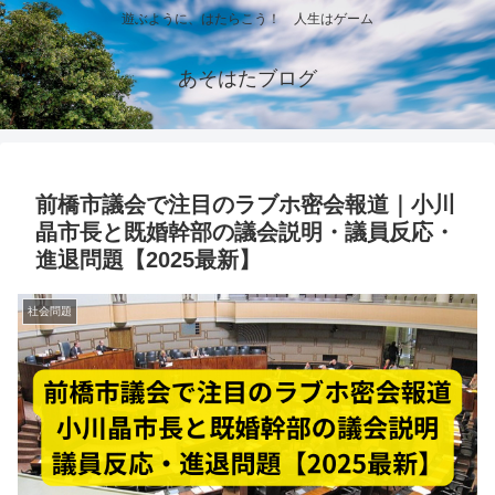
遊ぶように、はたらこう！ 人生はゲーム
あそはたブログ
前橋市議会で注目のラブホ密会報道｜小川
晶市長と既婚幹部の議会説明・議員反応・
進退問題【2025最新】
社会問題