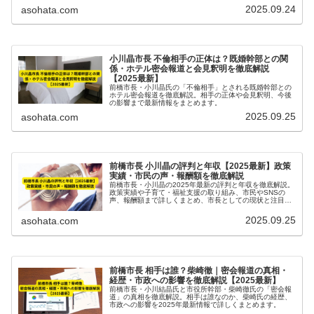
2025.09.24
asohata.com
小川晶市長 不倫相手の正体は？既婚幹部との関
係・ホテル密会報道と会見釈明を徹底解説
【2025最新】
前橋市長・小川晶氏の「不倫相手」とされる既婚幹部との
ホテル密会報道を徹底解説。相手の正体や会見釈明、今後
の影響まで最新情報をまとめます。
2025.09.25
asohata.com
前橋市長 小川晶の評判と年収【2025最新】政策
実績・市民の声・報酬額を徹底解説
前橋市長・小川晶の2025年最新の評判と年収を徹底解説。
政策実績や子育て・福祉支援の取り組み、市民やSNSの
声、報酬額まで詳しくまとめ、市長としての現状と注目ポ
イントを網羅しています。
2025.09.25
asohata.com
前橋市長 相手は誰？柴崎徹｜密会報道の真相・
経歴・市政への影響を徹底解説【2025最新】
前橋市長・小川結晶氏と市役所幹部・柴崎徹氏の「密会報
道」の真相を徹底解説。相手は誰なのか、柴崎氏の経歴、
市政への影響を2025年最新情報で詳しくまとめます。