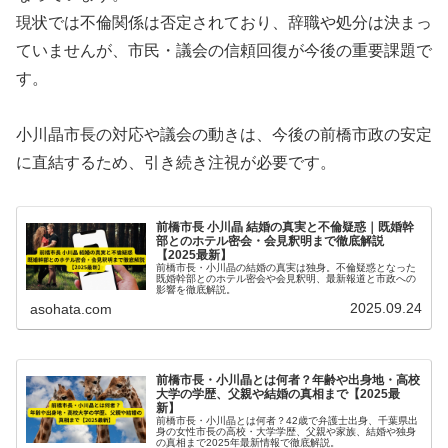
現状では不倫関係は否定されており、辞職や処分は決まっ
ていませんが、市民・議会の信頼回復が今後の重要課題で
す。
小川晶市長の対応や議会の動きは、今後の前橋市政の安定
に直結するため、引き続き注視が必要です。
前橋市長 小川晶 結婚の真実と不倫疑惑｜既婚幹
部とのホテル密会・会見釈明まで徹底解説
【2025最新】
前橋市長・小川晶の結婚の真実は独身。不倫疑惑となった
既婚幹部とのホテル密会や会見釈明、最新報道と市政への
影響を徹底解説。
2025.09.24
asohata.com
前橋市長・小川晶とは何者？年齢や出身地・高校
大学の学歴、父親や結婚の真相まで【2025最
新】
前橋市長・小川晶とは何者？42歳で弁護士出身、千葉県出
身の女性市長の高校・大学学歴、父親や家族、結婚や独身
の真相まで2025年最新情報で徹底解説。