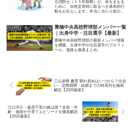
元消防士（１５年勤務）が、命をまもる
ために、自然災害時に取るべき基本的行
動をお伝えします。本当に当たり前のこ
とを、馬鹿にせず、しっかりやることで
す。自治体の出す情報を素直に聞き、早
目の避難をすることです。
豊橋中央高校野球部メンバー一覧
社会問題
｜出身中学・注目選手【最新】
豊橋中央高校野球部の最新メンバー情報
を網羅。出身中学や注目選手のプロフィ
ール、進路も徹底まとめ。
三山凌輝 趣里 馴れ初めはいつから？出会
い・交際期間・結婚までの時系列を徹底
解説【2025最新】
江口洋介・森高千里の娘は誰？名前・年
齢・進路や子育てエピソードを徹底解説
【2025最新】