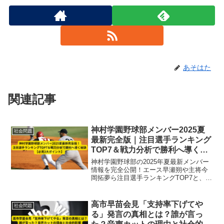
あそはた
関連記事
神村学園野球部メンバー2025夏
社会問題
最新完全版｜注目選手ランキング
TOP7＆戦力分析で勝利へ導く秘
訣【必見3大ポイント】
神村学園野球部の2025年夏最新メンバー
情報を完全公開！エース早瀬朔や主将今
岡拓夢ら注目選手ランキングTOP7と、盤
石な投手陣・高い守備力を誇る攻撃陣、
科学的トレーニングによる強力な戦力分
析で勝利の秘訣を徹底解説します。
高市早苗会見「支持率下げてや
社会問題
る」発言の真相とは？誰が言っ