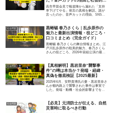
た？音声カットの理由と社会的影
響【2025最新】
高市早苗会見で報道陣から漏れた「支持
率下げてやる」発言の真相を解説。誰が
言ったのか、音声カットの理由、SNS反
応や社会的影響まで徹底解説。【2025最
新】
黒蜥蜴 春乃さくら｜乱歩原作の
社会問題
魅力と最新出演情報・役どころ・
口コミまとめ（完全ガイド）
黒蜥蜴 春乃さくらの舞台情報まとめ。江
戸川乱歩原作の耽美的魅力、春乃さくら
さんの役どころ、2026年宙組公演の最新
出演情報と口コミを完全ガイドで解説。
【真相解明】黒岩里奈“襲撃事
社会問題
件”の噂は本当か？発端・経緯・
真偽を徹底検証【2025最新】
2025年6月、安野貴博氏の妻・黒岩里奈さ
んが都内路上で襲撃された事件は事実で
した。発端・動機・社会的影響までを徹
底解説します。
【必見】元消防士が伝える、自然
社会問題
災害時に取るべき行動