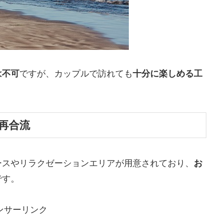
は不可
ですが、カップルで訪れても
十分に楽しめる工
再合流
ースやリラクゼーションエリアが用意されており、
お
です。
ンサーリンク