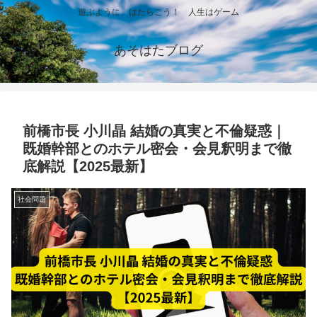
遊ぶように、はたらこう！ 人生はゲーム
あそはたブログ
前橋市長 小川晶 結婚の真実と不倫疑惑｜
既婚幹部とのホテル密会・会見釈明まで徹
底解説【2025最新】
社会問題