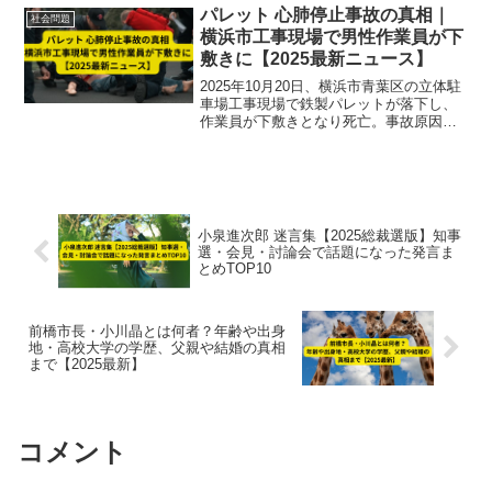
パレット 心肺停止事故の真相｜
社会問題
横浜市工事現場で男性作業員が下
敷きに【2025最新ニュース】
2025年10月20日、横浜市青葉区の立体駐
車場工事現場で鉄製パレットが落下し、
作業員が下敷きとなり死亡。事故原因や
安全管理の問題点を専門的に解説しま
す。
小泉進次郎 迷言集【2025総裁選版】知事
選・会見・討論会で話題になった発言ま
とめTOP10
前橋市長・小川晶とは何者？年齢や出身
地・高校大学の学歴、父親や結婚の真相
まで【2025最新】
コメント