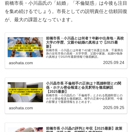
前橋市長・小川晶氏の「結婚」「不倫疑惑」は今後も注目
を集め続けるでしょう。市長としての説明責任と信頼回復
が、最大の課題となっています。
前橋市長・小川晶とは何者？年齢や出身地・高校
大学の学歴、父親や結婚の真相まで【2025最
新】
前橋市長・小川晶とは何者？42歳で弁護士出身、千葉県出
身の女性市長の高校・大学学歴、父親や家族、結婚や独身
の真相まで2025年最新情報で徹底解説。
2025.09.24
asohata.com
小川晶市長 不倫相手の正体は？既婚幹部との関
係・ホテル密会報道と会見釈明を徹底解説
【2025最新】
前橋市長・小川晶氏の「不倫相手」とされる既婚幹部との
ホテル密会報道を徹底解説。相手の正体や会見釈明、今後
の影響まで最新情報をまとめます。
2025.09.25
asohata.com
前橋市長 小川晶の評判と年収【2025最新】政策