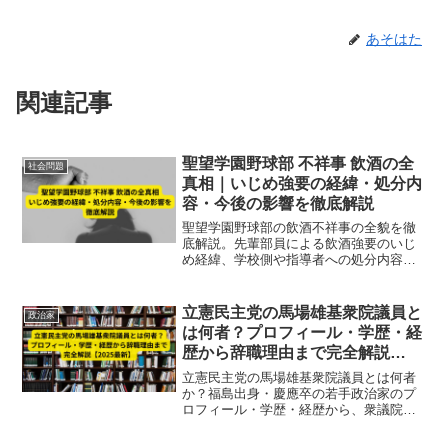
あそはた
関連記事
聖望学園野球部 不祥事 飲酒の全
社会問題
真相｜いじめ強要の経緯・処分内
容・今後の影響を徹底解説
聖望学園野球部の飲酒不祥事の全貌を徹
底解説。先輩部員による飲酒強要のいじ
め経緯、学校側や指導者への処分内容、
訴訟問題、今後の活動への影響まで網
羅。再発防止策や体質改善の課題も詳し
く紹介。
立憲民主党の馬場雄基衆院議員と
政治家
は何者？プロフィール・学歴・経
歴から辞職理由まで完全解説
【2025最新】
立憲民主党の馬場雄基衆院議員とは何者
か？福島出身・慶應卒の若手政治家のプ
ロフィール・学歴・経歴から、衆議院辞
職の理由、福島市長選出馬まで2025年最
新情報を徹底解説。地方行政での今後の