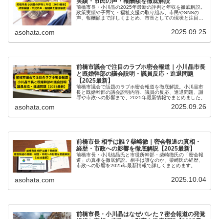
実績・市民の声・報酬額を徹底解説
前橋市長・小川晶の2025年最新の評判と年収を徹底解説。
政策実績や子育て・福祉支援の取り組み、市民やSNSの
声、報酬額まで詳しくまとめ、市長としての現状と注目ポ
イントを網羅しています。
2025.09.25
asohata.com
前橋市議会で注目のラブホ密会報道｜小川晶市長
と既婚幹部の議会説明・議員反応・進退問題
【2025最新】
前橋市議会で話題のラブホ密会報道を徹底解説。小川晶市
長と既婚幹部の議会説明内容、議員の反応、進退問題、謝
罪や市政への影響まで、2025年最新情報でまとめました。
2025.09.26
asohata.com
前橋市長 相手は誰？柴崎徹｜密会報道の真相・
経歴・市政への影響を徹底解説【2025最新】
前橋市長・小川結晶氏と市役所幹部・柴崎徹氏の「密会報
道」の真相を徹底解説。相手は誰なのか、柴崎氏の経歴、
市政への影響を2025年最新情報で詳しくまとめます。
2025.10.04
asohata.com
前橋市長・小川晶はなぜバレた？密会報道の発覚