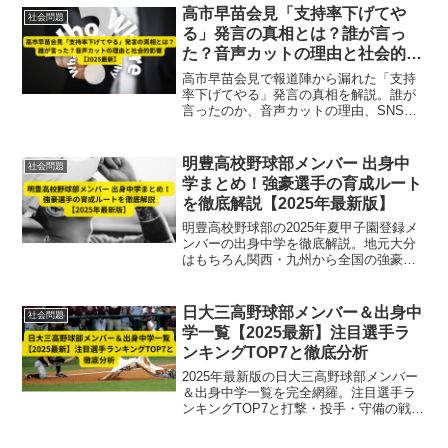
展望も網羅。
高市早苗会見「支持率下げてや
社会問題
る」発言の真相とは？誰が言っ
た？音声カットの理由と社会的影
響【2025最新】
高市早苗会見で報道陣から漏れた「支持
率下げてやる」発言の真相を解説。誰が
言ったのか、音声カットの理由、SNS反
応や社会的影響まで徹底解説。【2025最
新】
明豊高校野球部メンバー 出身中
社会問題
学まとめ！強豪選手の育成ルート
を徹底解説【2025年最新版】
明豊高校野球部の2025年夏甲子園登録メ
ンバーの出身中学を徹底解説。地元大分
はもちろん関西・九州から全国の強豪硬
式チーム出身選手が集結。育成ルートと
多彩な人材背景に迫る最新情報。
日大三高野球部メンバー＆出身中
社会問題
学一覧【2025最新】注目選手ラ
ンキングTOP7と徹底分析
2025年最新版の日大三高野球部メンバー
＆出身中学一覧を完全網羅。注目選手ラ
ンキングTOP7と打撃・投手・守備の戦力
分析を詳しく解説し、強豪チームの実力
と特徴を徹底紹介します。