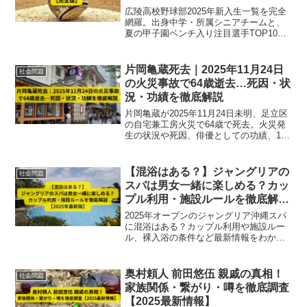
広陵高校野球部2025年新入生一覧を完全
網羅。出身中学・所属シニアチームと、
夏の甲子園ベンチ入り注目選手TOP10を
徹底解説。全国から集まった逸材のプロ
フィールや戦力分析も紹介。
片岡亀蔵死去｜2025年11月24日
社会問題
の火災事故で64歳逝去…死因・状
況・功績を徹底解説
片岡亀蔵が2025年11月24日未明、足立区
の自宅兼工房火災で64歳で死去。火災発
生の状況や死因、俳優としての功績、12
月公演を控えたなかでの突然の訃報まで
詳しく解説。
【混浴はある？】ジャングリアの
社会問題
スパは男女一緒に楽しめる？カッ
プル利用・施設ルールを徹底解説
【2025年最新版】
2025年オープンのジャングリア沖縄スパ
に混浴はある？カップル利用や施設ルー
ル、裸入浴の条件など最新情報をわかり
やすく解説！
奥村頼人 前田悠伍 親戚の真相！
社会問題
家族関係・繋がり・噂を徹底調査
【2025最新情報】