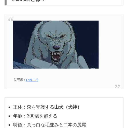
引用元：
いぬころ
正体：森を守護する
山犬（犬神）
年齢：300歳を超える
特徴：真っ白な毛並みと二本の尻尾