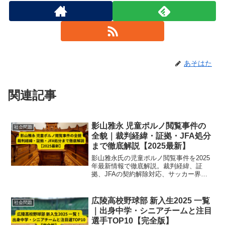
あそはた
関連記事
影山雅永 児童ポルノ閲覧事件の
社会問題
全貌｜裁判経緯・証拠・JFA処分
まで徹底解説【2025最新】
影山雅永氏の児童ポルノ閲覧事件を2025
年最新情報で徹底解説。裁判経緯、証
拠、JFAの契約解除対応、サッカー界へ
の影響まで網羅。事件の全貌を速報で解
説。
広陵高校野球部 新入生2025 一覧
社会問題
｜出身中学・シニアチームと注目
選手TOP10【完全版】