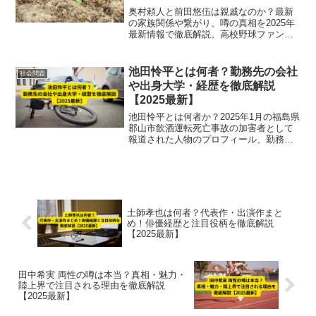
奥村頼人と前田悠伍は親戚なのか？最新
の家族関係や繋がり、噂の真相を2025年
最新情報で徹底解説。高校野球ファン必
見の注目記事です。
池田怜平とは何者？勤務先の会社
社会問題
や出身大学・経歴を徹底解説
【2025最新】
池田怜平とは何者か？2025年1月の福島県
郡山市飲酒運転死亡事故の加害者として
報道された人物のプロフィール、勤務先
の会社や出身大学、経歴と事件の経緯を
徹底解説します。
土師孝也は何者？代表作・出演作まと
め！俳優経歴と注目役柄を徹底解説
【2025最新】
田中希実 両性の噂は本当？真相・魅力・
陸上界で注目される理由を徹底解説
【2025最新】