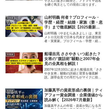
子さんの驚きの経歴と、アドマイヤ冠名
を継ぐ馬主としての現在に迫ります。
山村明義 何者？プロフィール・
実業家
学歴・経歴・結婚・家族（妻・息
子）まで徹底解説【2025最新】
｜東京メトロ元社長の人物像とは
山村明義（やまむらあきよし）は、東京
メトロ元社長で日本を代表する鉄道技術
者・実業家。プロフィール・学歴・経
歴・結婚・家族（妻・息子）情報まで徹
底解説【2025最新】。
船場吉兆 ささやき いつ起きた？
実業家
女将の“腹話術”騒動と2007年会
見の全真相を解説！
2007年12月10日に起きた船場吉兆「ささ
やき女将」騒動の詳細と背景を徹底解
説。謝罪会見での耳打ちがマイクに拾わ
れた瞬間や、食品偽装の使い回し事件の
全貌、そして老舗料亭の廃業に至る経緯
までわかりやすく紹介します。
加藤真平の資産形成の裏側｜ティ
実業家
アフォー資金調達・企業価値から
読み解く【2026年7月最新】
加藤真平さんの年収・資産が気になる方