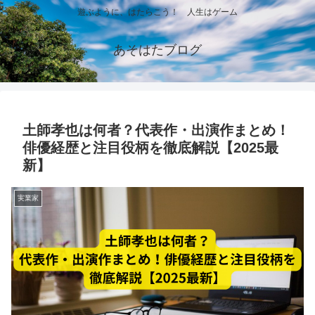
遊ぶように、はたらこう！ 人生はゲーム
あそはたブログ
土師孝也は何者？代表作・出演作まとめ！
俳優経歴と注目役柄を徹底解説【2025最
新】
実業家