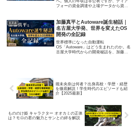
へ。個人の年収は非公表ですが、ティア
フォーの資金調達や上場データから資産
規模を読み解いていきます。
加藤真平とAutoware誕生秘話｜
実業家
名古屋大学発、世界を変えたOS
開発の全記録
世界標準になった自動運転
OS「Autoware」はどう生まれたのか。名
古屋大学時代からの開発秘話を、加藤真
平さんの言葉とともにご紹介します。
堀未央奈は何者？出身高校・学歴・経歴
を徹底解説！学生時代のエピソードも紹
介【2025最新】
もののけ姫 キャラクター オオカミの正体
は？モロの君の魅力とサンとの絆を解説