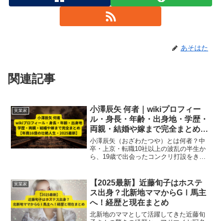
あそはた
関連記事
小澤辰矢 何者｜wikiプロフィー
実業家
ル・身長・年齢・出身地・学歴・
両親・結婚や嫁まで完全まとめ
【年商16億の壮絶人生・2025最
小澤辰矢（おざわたつや）とは何者？中
新】
卒・上京・転職10社以上の波乱の半生か
ら、19歳で出会ったコンクリ打設をきっ
かけに24歳で独立。現在は年商16億・4社
のグループ会社を率いる実業家へ成長。
身長・年齢・学歴・両親・結婚や嫁、令
【2025最新】近藤旬子はホステ
実業家
和の虎出演、噂の真相まで徹底解説
ス出身？北新地ママからGⅠ馬主
【2025最新】。
へ！経歴と現在まとめ
北新地のママとして活躍してきた近藤旬