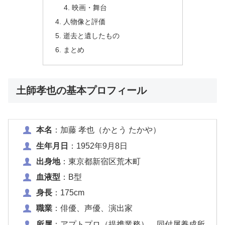
映画・舞台
人物像と評価
逝去と遺したもの
まとめ
土師孝也の基本プロフィール
本名
：加藤 孝也（かとう たかや）
生年月日
：1952年9月8日
出身地
：東京都新宿区荒木町
血液型
：B型
身長
：175cm
職業
：俳優、声優、演出家
所属
：アプトプロ（提携業務）、同付属養成所