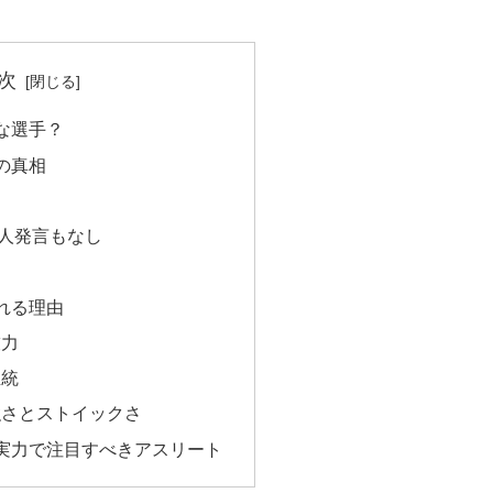
次
な選手？
の真相
人発言もなし
れる理由
技力
血統
強さとストイックさ
実力で注目すべきアスリート