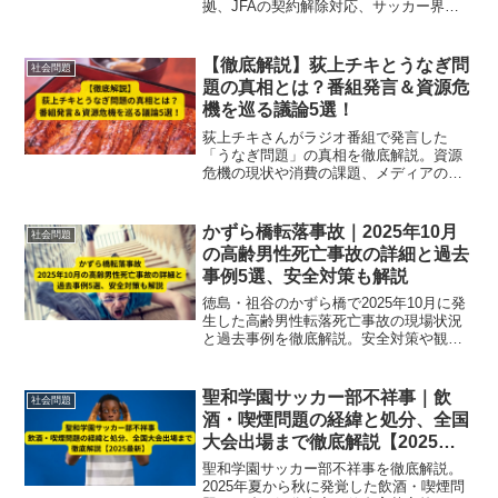
拠、JFAの契約解除対応、サッカー界へ
の影響まで網羅。事件の全貌を速報で解
説。
【徹底解説】荻上チキとうなぎ問
社会問題
題の真相とは？番組発言＆資源危
機を巡る議論5選！
荻上チキさんがラジオ番組で発言した
「うなぎ問題」の真相を徹底解説。資源
危機の現状や消費の課題、メディアの役
割、リスナー反応まで5つの視点から深掘
りし、商業利用と環境保護のジレンマを
詳しく紹介します。
かずら橋転落事故｜2025年10月
社会問題
の高齢男性死亡事故の詳細と過去
事例5選、安全対策も解説
徳島・祖谷のかずら橋で2025年10月に発
生した高齢男性転落死亡事故の現場状況
と過去事例を徹底解説。安全対策や観光
時の注意点も詳しく紹介。
聖和学園サッカー部不祥事｜飲
社会問題
酒・喫煙問題の経緯と処分、全国
大会出場まで徹底解説【2025最
新】
聖和学園サッカー部不祥事を徹底解説。
2025年夏から秋に発覚した飲酒・喫煙問