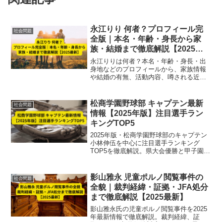
永江りり 何者？プロフィール完
社会問題
全版｜本名・年齢・身長から家
族・結婚まで徹底解説【2025最
新】
永江りりは何者？本名・年齢・身長・出
身地などのプロフィールから、家族情報
や結婚の有無、活動内容、噂される近況
まで徹底解説。未確認情報は正確に整理
し、2025年最新の信頼できる事実のみを
丁寧にまとめています。
松商学園野球部 キャプテン最新
社会問題
情報【2025年版】注目選手ラン
キングTOP5
2025年版・松商学園野球部のキャプテン
小林伸伍を中心に注目選手ランキング
TOP5を徹底解説。県大会優勝と甲子園出
場を支えたリーダーシップと強力布陣の
最新情報を詳しく紹介します。
影山雅永 児童ポルノ閲覧事件の
社会問題
全貌｜裁判経緯・証拠・JFA処分
まで徹底解説【2025最新】
影山雅永氏の児童ポルノ閲覧事件を2025
年最新情報で徹底解説。裁判経緯、証