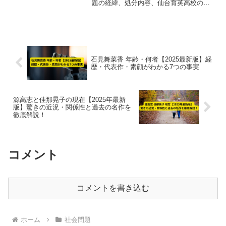
題の経緯、処分内容、仙台育英高校の辞
退による全国大会出場決定まで最新情報
をまとめました。再発防止策も紹介。
石見舞菜香 年齢・何者【2025最新版】経
歴・代表作・素顔がわかる7つの事実
源高志と佳那晃子の現在【2025年最新
版】驚きの近況・関係性と過去の名作を
徹底解説！
コメント
コメントを書き込む
ホーム
社会問題