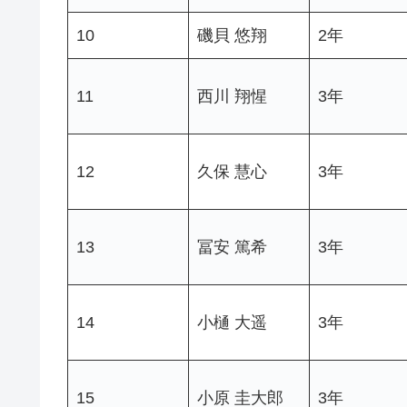
10
磯貝 悠翔
2年
11
西川 翔惺
3年
12
久保 慧心
3年
13
冨安 篤希
3年
14
小樋 大遥
3年
15
小原 圭大郎
3年