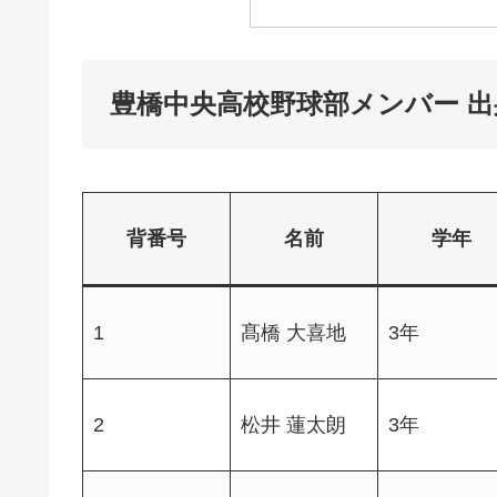
豊橋中央高校野球部メンバー 出
背番号
名前
学年
1
髙橋 大喜地
3年
2
松井 蓮太朗
3年