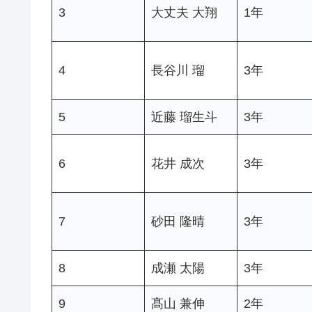
3
大丈夫 大翔
1年
4
長谷川 瑠
3年
5
近藤 瑠生斗
3年
6
花井 成次
3年
7
砂田 隆晴
3年
8
成瀬 太陽
3年
9
髙山 兼伸
2年