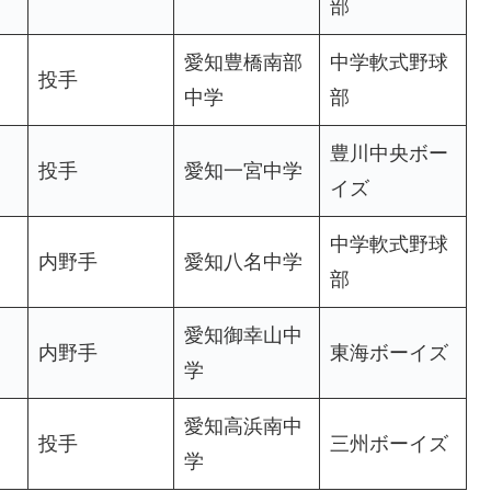
部
愛知豊橋南部
中学軟式野球
投手
中学
部
豊川中央ボー
投手
愛知一宮中学
イズ
中学軟式野球
内野手
愛知八名中学
部
愛知御幸山中
内野手
東海ボーイズ
学
愛知高浜南中
投手
三州ボーイズ
学