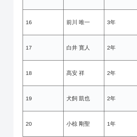
16
前川 唯一
3年
17
白井 寛人
2年
18
髙安 祥
2年
19
犬飼 凱也
2年
20
小椋 剛聖
1年