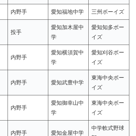
内野手
愛知福地中学
三州ボーイズ
愛知加木屋中
愛知知多ボー
投手
学
イズ
愛知横須賀中
愛知刈谷ボー
内野手
学
イズ
東海中央ボー
内野手
愛知武豊中学
イズ
愛知御幸山中
東海中央ボー
内野手
学
イズ
中学軟式野球
内野手
愛知金屋中学