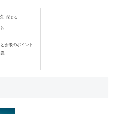
次
目的
容と会談のポイント
意義