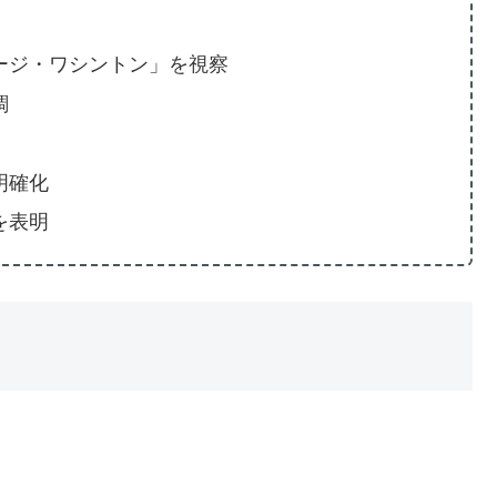
ージ・ワシントン」を視察
調
明確化
を表明