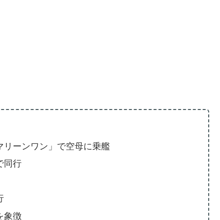
マリーンワン」で空母に乗艦
で同行
行
を象徴