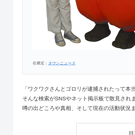
引用元：
タウンニュース
「ワクワクさんとゴロリが逮捕されたって本
そんな検索がSNSやネット掲示板で散見され
噂の出どころや真相、そして現在の活動状況
目