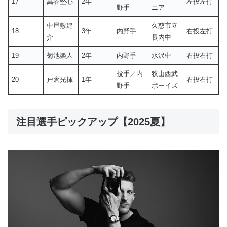
17
萬谷堅心
2年
左投左打
野手
ニア
中屋敷建
久慈市立
18
3年
内野手
右投左打
介
長内中
19
菊池楽人
2年
内野手
水沢中
右投右打
投手／内
狭山西武
20
戸倉光揮
1年
右投右打
野手
ボーイズ
注目選手ピックアップ【2025夏】