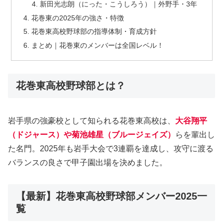
新田光志朗（にった・こうしろう）｜外野手・3年
花巻東の2025年の強さ・特徴
花巻東高校野球部の指導体制・育成方針
まとめ｜花巻東のメンバーは全国レベル！
花巻東高校野球部とは？
岩手県の強豪校として知られる花巻東高校は、
大谷翔平
（ドジャース）
や
菊池雄星（ブルージェイズ）
らを輩出し
た名門。2025年も岩手大会で3連覇を達成し、攻守に渡る
バランスの良さで甲子園出場を決めました。
【最新】花巻東高校野球部メンバー2025一
覧