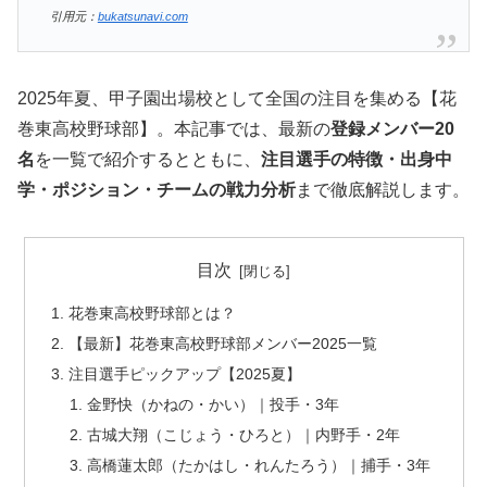
引用元：
bukatsunavi.com
2025年夏、甲子園出場校として全国の注目を集める【花
巻東高校野球部】。本記事では、最新の
登録メンバー20
名
を一覧で紹介するとともに、
注目選手の特徴・出身中
学・ポジション・チームの戦力分析
まで徹底解説します。
目次
花巻東高校野球部とは？
【最新】花巻東高校野球部メンバー2025一覧
注目選手ピックアップ【2025夏】
金野快（かねの・かい）｜投手・3年
古城大翔（こじょう・ひろと）｜内野手・2年
高橋蓮太郎（たかはし・れんたろう）｜捕手・3年