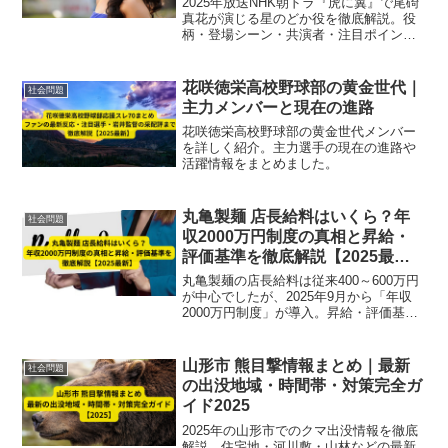
2025年放送NHK朝ドラ『虎に翼』で尾碕
真花が演じる星のどか役を徹底解説。役
柄・登場シーン・共演者・注目ポイント
まで詳しく紹介し、彼女の演技力や存在
感をまとめています。
花咲徳栄高校野球部の黄金世代｜
社会問題
主力メンバーと現在の進路
花咲徳栄高校野球部の黄金世代メンバー
を詳しく紹介。主力選手の現在の進路や
活躍情報をまとめました。
丸亀製麺 店長給料はいくら？年
社会問題
収2000万円制度の真相と昇給・
評価基準を徹底解説【2025最
新】
丸亀製麺の店長給料は従来400～600万円
が中心でしたが、2025年9月から「年収
2000万円制度」が導入。昇給・評価基準
や対象人数、外食業界との比較を徹底解
説します。
山形市 熊目撃情報まとめ｜最新
社会問題
の出没地域・時間帯・対策完全ガ
イド2025
2025年の山形市でのクマ出没情報を徹底
解説。住宅地・河川敷・山林などの最新