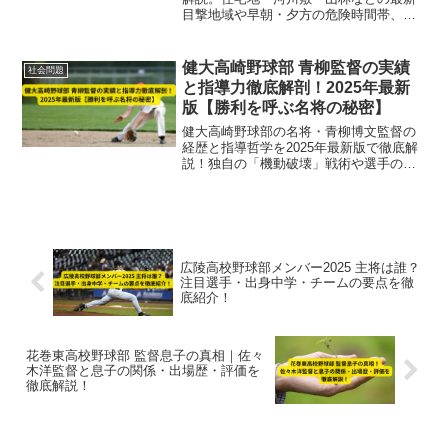
目撃地域や早朝・夕方の危険時間帯、市
や県の対策、遭遇時の具体的行動方法ま
で、住民必見の安全ガイドをまとめてい
ます。
健大高崎野球部 青柳監督の実績
社会問題
と指導力徹底解剖！2025年最新
版【勝利を呼ぶ名将の秘密】
健大高崎野球部の名将・青柳博文監督の
経歴と指導哲学を2025年最新版で徹底解
説！独自の「機動破壊」戦術や選手の自
主性重視の指導法でチームを全国屈指の
強豪に育てた秘密を紹介します。
広陵高校野球部メンバー2025 主将は誰？
注目選手・出身中学・チームの要点を徹
底紹介！
花巻東高校野球部 監督息子の真相｜佐々
木洋監督と息子の関係・出場歴・評価を
徹底解説！