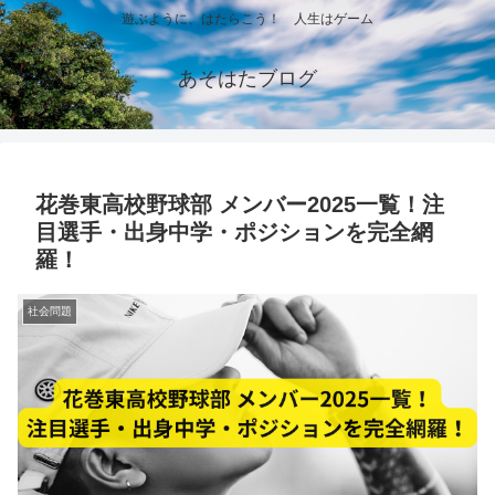
遊ぶように、はたらこう！ 人生はゲーム
あそはたブログ
花巻東高校野球部 メンバー2025一覧！注
目選手・出身中学・ポジションを完全網
羅！
社会問題