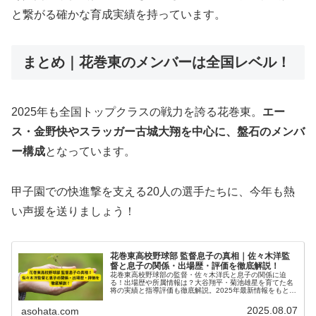
と繋がる確かな育成実績を持っています。
まとめ｜花巻東のメンバーは全国レベル！
2025年も全国トップクラスの戦力を誇る花巻東。
エー
ス・金野快やスラッガー古城大翔を中心に、盤石のメンバ
ー構成
となっています。
甲子園での快進撃を支える20人の選手たちに、今年も熱
い声援を送りましょう！
花巻東高校野球部 監督息子の真相｜佐々木洋監
督と息子の関係・出場歴・評価を徹底解説！
花巻東高校野球部の監督・佐々木洋氏と息子の関係に迫
る！出場歴や所属情報は？大谷翔平・菊池雄星を育てた名
将の実績と指導評価も徹底解説。2025年最新情報をもとに
真相を検証します。
2025.08.07
asohata.com