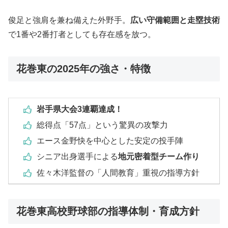
俊足と強肩を兼ね備えた外野手。
広い守備範囲と走塁技術
で1番や2番打者としても存在感を放つ。
花巻東の2025年の強さ・特徴
岩手県大会3連覇達成！
総得点「57点」という驚異の攻撃力
エース金野快を中心とした安定の投手陣
シニア出身選手による
地元密着型チーム作り
佐々木洋監督の「人間教育」重視の指導方針
花巻東高校野球部の指導体制・育成方針