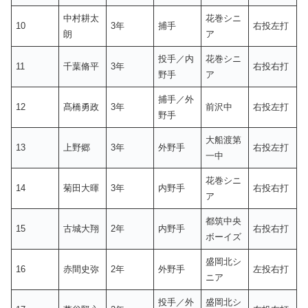
中村耕太
花巻シニ
10
3年
捕手
右投左打
朗
ア
投手／内
花巻シニ
11
千葉脩平
3年
右投右打
野手
ア
捕手／外
12
髙橋勇政
3年
前沢中
右投左打
野手
大船渡第
13
上野郷
3年
外野手
右投左打
一中
花巻シニ
14
菊田大暉
3年
内野手
右投右打
ア
都筑中央
15
古城大翔
2年
内野手
右投右打
ボーイズ
盛岡北シ
16
赤間史弥
2年
外野手
左投右打
ニア
投手／外
盛岡北シ