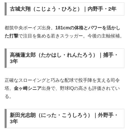
古城大翔（こじょう・ひろと）｜内野手・2年
都筑中央ボーイズ出身。
181cmの体格とパワーを活かし
た打撃
で注目を集める若きスラッガー。今後の主軸候補。
高橋蓮太郎（たかはし・れんたろう）｜捕手・
3年
正確なスローイングと巧みな配球で投手陣を支える司令
塔。
金ヶ崎シニア
出身で、野球IQの高さも評価されてい
る。
新田光志朗（にった・こうしろう）｜外野手・
3年