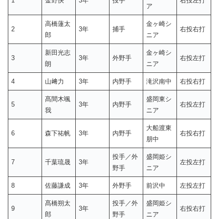
1
金野快
3年
投手
右投左打
ア
高橋蓮太
金ヶ崎シ
2
3年
捕手
右投右打
郎
ニア
新田光志
金ヶ崎シ
3
3年
外野手
右投左打
朗
ニア
4
山﨑力
3年
内野手
滝沢南中
右投右打
髙間木颯
盛岡東シ
5
3年
内野手
右投左打
我
ニア
大船渡東
6
森下祐帆
3年
内野手
右投右打
朋中
投手／外
盛岡姫シ
7
千葉琉晟
3年
左投左打
野手
ニア
8
佐藤謙成
3年
外野手
前沢中
左投左打
髙橋朔太
投手／外
盛岡姫シ
9
3年
右投右打
郎
野手
ニア