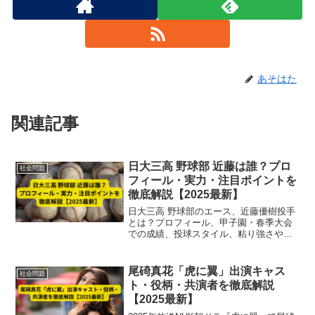
あそはた
関連記事
日大三高 野球部 近藤は誰？プロ
社会問題
フィール・実力・注目ポイントを
徹底解説【2025最新】
日大三高 野球部のエース、近藤優樹投手
とは？プロフィール、甲子園・春季大会
での成績、投球スタイル、粘り強さや注
目ポイントを2025年最新情報で徹底解
説。次世代スターの全貌を紹介。
尾碕真花「虎に翼」出演キャス
社会問題
ト・役柄・共演者を徹底解説
【2025最新】