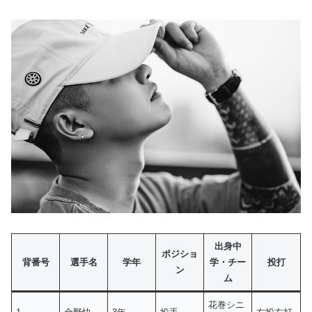
出身中
ポジショ
背番号
選手名
学年
学・チー
投打
ン
ム
花巻シニ