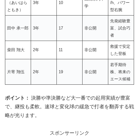
（あいはら
3年
10
/h、パワー
学
ともき）
型右腕
先発経験豊
田中 承一郎
3年
17
非公開
富、試合巧
者
救援で安定
柴田 翔大
2年
11
非公開
した登板
若手期待
片寄 翔伍
2年
19
非公開
株、将来の
エース候補
ポイント：
決勝や準決勝など大一番での起用実績が豊富
で、継投も柔軟。速球と変化球の緩急で打者を翻弄する戦
略が光ります。
スポンサーリンク