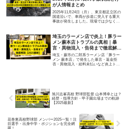
が人情報まとめ
2025年11月24日（月）、東京都足立区の
国道沿いで、車両が歩道に突入する重大
事故が発生しました。現場では少なくと
も10人がけがをしており、警視庁などが
原因や被害状況を調査中です。以下、速
報情報を整理します。事故発生の概要日
埼玉のラーメン店で炎上！豚ラー
社会問題
時：11月24...
メン蕨本店トラブルの真相｜暴
言・異物混入・告発まで徹底解説
【2025最新】
埼玉・蕨市の二郎系ラーメン店「豚ラー
メン 蕨本店」で発生した暴言・返金拒
否・異物混入・給料未払いなど炎上トラ
ブルの真相を2025最新情報で徹底解説。
旭川志峯高校 野球部監督 山本博幸とは？
経歴・指導方針・甲子園出場までの軌跡
【2025最新】
花巻東高校野球部 メンバー2025一覧！注
目選手・出身中学・ポジションを完全網
羅！