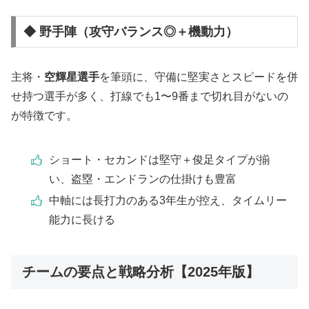
◆ 野手陣（攻守バランス◎＋機動力）
主将・
空輝星選手
を筆頭に、守備に堅実さとスピードを併
せ持つ選手が多く、打線でも1〜9番まで切れ目がないの
が特徴です。
ショート・セカンドは堅守＋俊足タイプが揃
い、盗塁・エンドランの仕掛けも豊富
中軸には長打力のある3年生が控え、タイムリー
能力に長ける
チームの要点と戦略分析【2025年版】