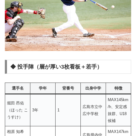
◆ 投手陣（層が厚い3枚看板＋若手）
選手名
学年
背番号
出身中学
特徴
MAX145km
堀田 昂佑
広島市立中
/h、安定感
（ほった こ
3年
1
広中学校
抜群、U18
うすけ）
候補
相原 知希
MAX147km
広島県内中