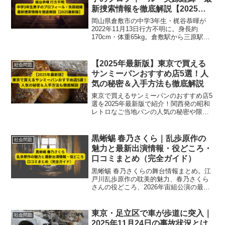
新捜索情報を徹底解説【2025最
新版】
岡山県倉敷市の中学3年生・梶谷恭暉が
2022年11月13日行方不明に。身長約
170cm・体重65kg。倉敷駅から三原駅、
さらに生口島へ渡った可能性。失踪経
緯、プロフィール、最新捜索情報を徹底
解説【2025最新版】
【2025年最新版】東京で買える
社会問題
サンミーパンおすすめ店5選！人
気の秘密＆入手方法も徹底解説
東京で買えるサンミーパンのおすすめ店5
選を2025年最新版で紹介！関西発の昭和
レトロなご当地パンの人気の秘密や限定
入荷・物産展での入手方法を詳しく解
説。SNSやスーパー情報もチェックして
見逃さないコツも満載です。
黒蜥蜴 春乃さくら｜乱歩原作の
社会問題
魅力と最新出演情報・役どころ・
口コミまとめ（完全ガイド）
黒蜥蜴 春乃さくらの舞台情報まとめ。江
戸川乱歩原作の耽美的魅力、春乃さくら
さんの役どころ、2026年宙組公演の最新
出演情報と口コミを完全ガイドで解説。
東京・足立区で車が歩道に突入｜
社会問題
2025年11月24日の事故状況とけ