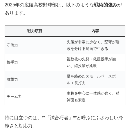
2025年の広陵高校野球部は、以下のような
戦術的強み
が
あります。
戦力項目
内容
失策が非常に少なく、堅守が勝
守備力
敗を分ける局面で生きる
複数枚の先発・救援投手が揃
投手力
い、継投策が柔軟
足を絡めたスモールベースボー
攻撃力
ル＋長打力
主将を中心に一体感が強く、精
チーム力
神面も安定
特に目立つのは、**「試合巧者」**と呼ぶにふさわしい冷
静さと対応力。