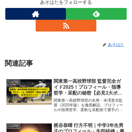
あそはたをフォローする
あそはた
関連記事
関東第一高校野球部 監督完全ガ
社会問題
イド2025！プロフィール・指導
哲学・采配の秘密【必見3大ポイ
ント】
関東第一高校野球部の名将・米澤貴光監
督（2025年版）を徹底解説。プロフィー
ルや指導哲学、柔軟な采配術で選手の自
主性を育成し、11度の甲子園出場を実
現。最新チーム戦略と精神面強化の秘訣
をわかりやすく紹介します。
梶谷恭暉 行方不明｜中学3年生男
社会問題
子のプロフィール・失踪経緯・最