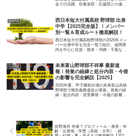
会での活躍、吹奏楽部・応援団との連
携、元気あふれるパフォーマンスの魅力
を紹介。
西日本短大付属高校 野球部 出身
社会問題
中学【2025完全版】！メンバー
別一覧＆育成ルート徹底解説！
西日本短大付属高校野球部の2025年メン
バー出身中学を完全一覧で紹介。福岡県
内を中心に佐賀・熊本・沖縄・千葉など
広域から集まる選手たちの育成ルートと
多様な背景を徹底解説。強豪チームの実
力の秘密に迫る必読ガイド！
未来富山野球部不祥事 最新速
社会問題
報！発覚の経緯と処分内容・今後
の影響を完全解説【2025】
2025年夏、甲子園初出場の未来富山高校
野球部で報告義務違反が発覚。発覚の経
緯・処分内容・背景事情・今後の影響を
最新情報で徹底解説。暴力そのものでは
なく報告体制の欠如が焦点に。
佐野海舟 何者？プロフィール・身長・年
齢・出身地・学歴（高校・大学）・経
歴・結婚・妻・息子まで徹底解説【2025