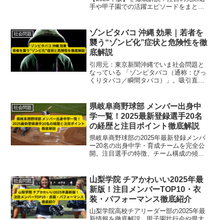
手や甲子園での活躍エピソードをまとめ
ました。兄弟で夢を追うドラマを知りた
い方必見です。
ゾンビタバコ 沖縄 効果｜若者を
社会問題
襲う“ゾンビ化”症状と危険性を徹
底解説
引用元：東京新聞沖縄でいま社会問題と
なっている 「ゾンビタバコ（通称：びっ
くりタバコ／瞬間タバコ）」。吸引直後
に身体の自由を失い、路上で倒れたり奇
怪な動きをすることからSNSでは “ゾンビ
化” と呼ばれています。本記事では、危険
県岐阜商野球部 メンバー出身中
社会問題
薬物として乱...
学一覧！2025最新登録選手20名
の経歴と注目ポイント徹底解説
県岐阜商野球部の2025年最新登録メンバ
ー20名の出身中学・育成チームを完全公
開。注目選手の特徴、チーム構成の傾
向、甲子園での見どころまで徹底解説し
ます。
山梨学院 チアかわいい2025年最
社会問題
新版！注目メンバーTOP10・衣
装・パフォーマンス徹底紹介
山梨学院高校チアリーダー部の2025年最
新情報を徹底解説。甲子園壮行会や県大