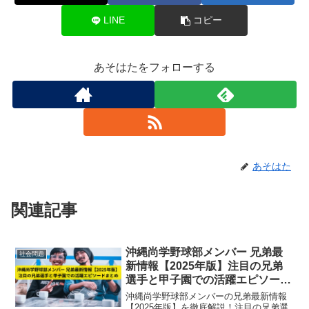
LINE
コピー
あそはたをフォローする
あそはた
関連記事
沖縄尚学野球部メンバー 兄弟最
社会問題
新情報【2025年版】注目の兄弟
選手と甲子園での活躍エピソード
まとめ
沖縄尚学野球部メンバーの兄弟最新情報
【2025年版】を徹底解説！注目の兄弟選