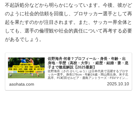
不起訴処分などから明らかになっています。今後、彼がど
のように社会的信頼を回復し、プロサッカー選手として再
起を果たすのかが注目されます。また、サッカー界全体と
しても、選手の倫理観や社会的責任について再考する必要
があるでしょう。
佐野海舟 何者？プロフィール・身長・年齢・出
身地・学歴（高校・大学）・経歴・結婚・妻・息
子まで徹底解説【2025最新】
佐野海舟（さの かいしゅう）は日本代表で活躍するプロサ
ッカー選手。身長176cm・年齢24歳・岡山県出身。米子北
高卒、FC町田ゼルビア・鹿島アントラーズ・FSVマインツ
05経歴、結婚・妻・息子情報まで徹底解説【2025最
2025.10.10
asohata.com
新】。