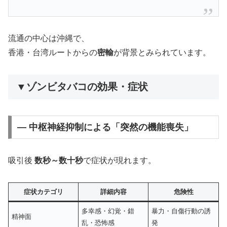
流通の中心は沖縄で、
香港・台湾ルートからの
密輸
が背景とみられています。
▼ゾンビタバコの効果・症状
— 中枢神経抑制による「突然の機能喪失」
吸引後
数秒～数十秒
で症状が現れます。
症状カテゴリ
詳細内容
危険性
多幸感・幻覚・錯
暴力・自傷行動の誘
精神面
乱・恐怖感
発