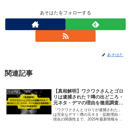
あそはたをフォローする
あそはた
関連記事
【真相解明】ワクワクさんとゴロ
社会問題
リは逮捕された？噂の出どころ・
元ネタ・デマの理由を徹底調査！
【2025年最新版】
「ワクワクさんとゴロリが逮捕された」
は完全なデマ！噂の元ネタ・拡散理由・
現在の関係性まで、2025年最新情報をも
とに徹底解説。