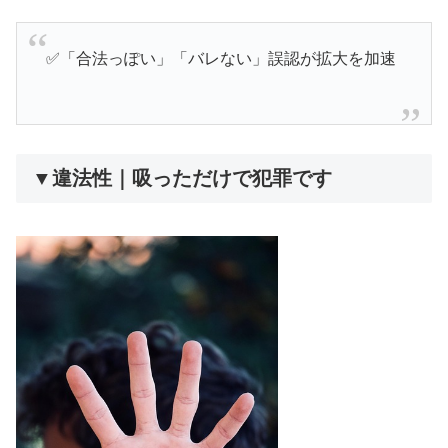
✅「合法っぽい」「バレない」誤認が拡大を加速
▼違法性｜吸っただけで犯罪です