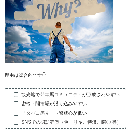
理由は複合的です👇
観光地で若年層コミュニティが形成されやすい
密輸・闇市場が潜り込みやすい
「タバコ感覚」→警戒心が低い
SNSでの隠語売買（例：リキ、特濃、瞬〇 等）