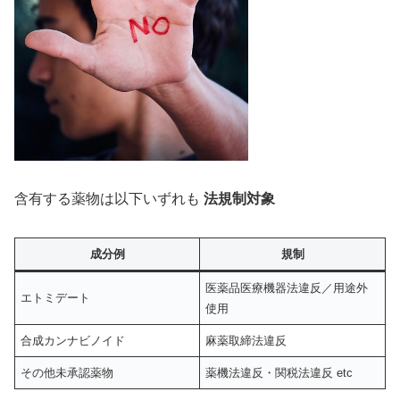
含有する薬物は以下いずれも
法規制対象
成分例
規制
医薬品医療機器法違反／用途外
エトミデート
使用
合成カンナビノイド
麻薬取締法違反
その他未承認薬物
薬機法違反・関税法違反 etc