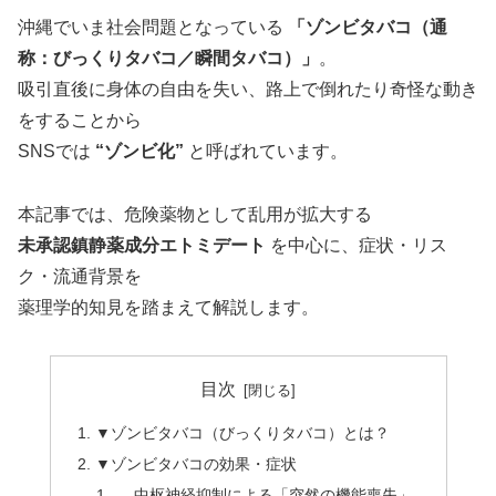
沖縄でいま社会問題となっている
「ゾンビタバコ（通
称：びっくりタバコ／瞬間タバコ）」
。
吸引直後に身体の自由を失い、路上で倒れたり奇怪な動き
をすることから
SNSでは
“ゾンビ化”
と呼ばれています。
本記事では、危険薬物として乱用が拡大する
未承認鎮静薬成分エトミデート
を中心に、症状・リス
ク・流通背景を
薬理学的知見を踏まえて解説します。
目次
▼ゾンビタバコ（びっくりタバコ）とは？
▼ゾンビタバコの効果・症状
— 中枢神経抑制による「突然の機能喪失」