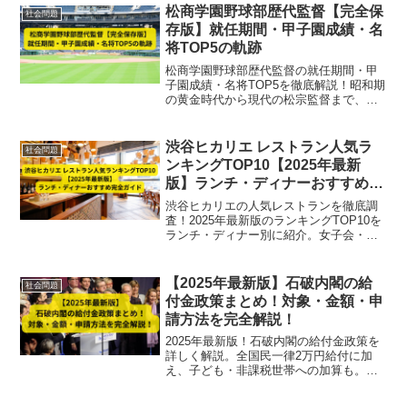
松商学園野球部歴代監督【完全保
社会問題
存版】就任期間・甲子園成績・名
将TOP5の軌跡
松商学園野球部歴代監督の就任期間・甲
子園成績・名将TOP5を徹底解説！昭和期
の黄金時代から現代の松宗監督まで、強
豪校を支えた指導者たちの軌跡を【完全
保存版】で紹介します。
渋谷ヒカリエ レストラン人気ラ
社会問題
ンキングTOP10【2025年最新
版】ランチ・ディナーおすすめ完
全ガイド
渋谷ヒカリエの人気レストランを徹底調
査！2025年最新版のランキングTOP10を
ランチ・ディナー別に紹介。女子会・デ
ート・記念日にもおすすめの絶品グルメ
完全ガイド。
【2025年最新版】石破内閣の給
社会問題
付金政策まとめ！対象・金額・申
請方法を完全解説！
2025年最新版！石破内閣の給付金政策を
詳しく解説。全国民一律2万円給付に加
え、子ども・非課税世帯への加算も。申
請方法や給付開始時期を完全網羅。