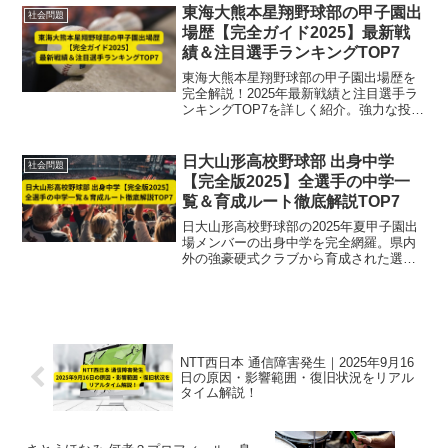
東海大熊本星翔野球部の甲子園出
社会問題
場歴【完全ガイド2025】最新戦
績＆注目選手ランキングTOP7
東海大熊本星翔野球部の甲子園出場歴を
完全解説！2025年最新戦績と注目選手ラ
ンキングTOP7を詳しく紹介。強力な投手
陣と堅実な守備で熊本を代表する強豪校
の実力と魅力を徹底ガイドします。
日大山形高校野球部 出身中学
社会問題
【完全版2025】全選手の中学一
覧＆育成ルート徹底解説TOP7
日大山形高校野球部の2025年夏甲子園出
場メンバーの出身中学を完全網羅。県内
外の強豪硬式クラブから育成された選手
たちの育成ルートTOP7を徹底解説し、チ
ームの強さの秘密に迫ります。
NTT西日本 通信障害発生｜2025年9月16
日の原因・影響範囲・復旧状況をリアル
タイム解説！