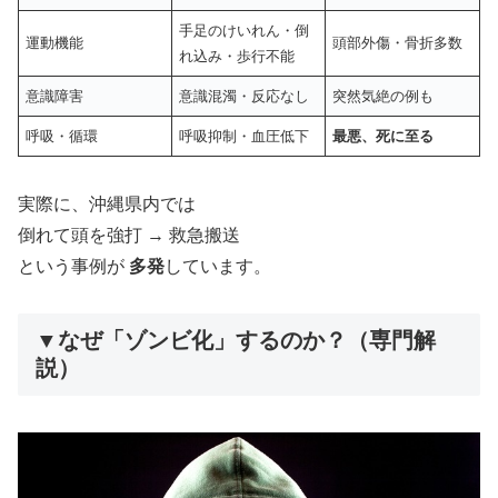
手足のけいれん・倒
運動機能
頭部外傷・骨折多数
れ込み・歩行不能
意識障害
意識混濁・反応なし
突然気絶の例も
呼吸・循環
呼吸抑制・血圧低下
最悪、死に至る
実際に、沖縄県内では
倒れて頭を強打 → 救急搬送
という事例が
多発
しています。
▼なぜ「ゾンビ化」するのか？（専門解
説）