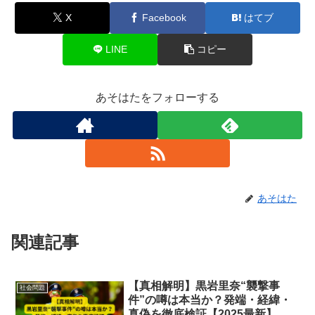
X
Facebook
はてブ
LINE
コピー
あそはたをフォローする
あそはた
関連記事
【真相解明】黒岩里奈“襲撃事
社会問題
件”の噂は本当か？発端・経緯・
真偽を徹底検証【2025最新】