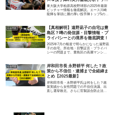
5
東大阪大学柏原高校野球部の2025年最新
ピッチャー情報を徹底解説。エース川崎
龍輝を筆頭に層の厚い投手陣トップ5の実
力と特徴、多彩な継投策や精神面の強さ
を詳しく紹介。甲子園出場を支える投手
陣の秘密に迫ります。
【真相解明】遠野凪子の自宅は豊
社会問題
島区？噂の発信源・目撃情報・プ
ライバシーとの境界を徹底調査！
2025年7月の報道で明らかになった遠野凪
子の自宅。所在地・目撃証言・プライバ
シーの問題まで、豊島区の高層マンショ
ン説の真相を徹底解説！
岸和田市長 永野耕平 何した？政
社会問題
策から不信任・逮捕まで全経緯ま
とめ【2025最新】
岸和田市長・永野耕平氏は何をした？政
策実績から女性問題での不信任決議、出
直し選挙敗北、さらに官製談合防止法違
反で逮捕に至る全経緯を2025年最新情報
で徹底解説。