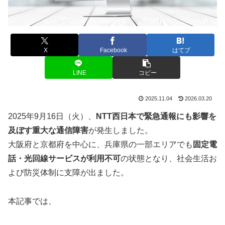
X
Facebook
はてブ
LINE
コピー
2025.11.04
2026.03.20
2025年9月16日（火）、
NTT西日本で緊急通報にも影響を
及ぼす重大な通信障害
が発生しました。
大阪府と京都府を中心に、兵庫県の一部エリアでも
固定電
話・光回線サービスが利用不可
の状態となり、社会生活お
よび防災体制に支障が出ました。
本記事では、