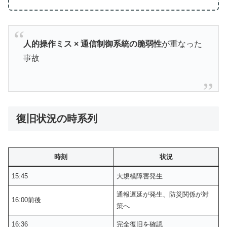
人的操作ミス × 通信制御系統の脆弱性
が重なった
事故
復旧状況の時系列
時刻
状況
15:45
大規模障害発生
通報遅延が発生、防災関係が対
16:00前後
策へ
16:36
完全復旧を確認