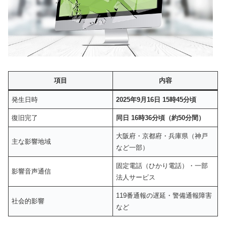
項目
内容
発生日時
2025年9月16日 15時45分頃
復旧完了
同日 16時36分頃（約50分間）
大阪府・京都府・兵庫県（神戸
主な影響地域
など一部）
固定電話（ひかり電話）・一部
影響音声通信
法人サービス
119番通報の遅延・警備通報障害
社会的影響
など