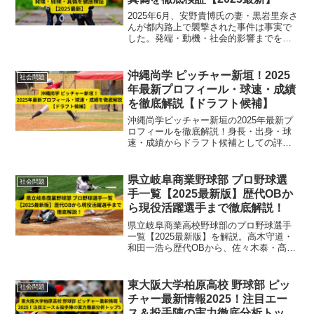
2025年6月、安野貴博氏の妻・黒岩里奈さ
んが都内路上で襲撃された事件は事実で
した。発端・動機・社会的影響までを徹
底解説します。
沖縄尚学 ピッチャー新垣！2025
社会問題
年最新プロフィール・球速・成績
を徹底解説【ドラフト候補】
沖縄尚学ピッチャー新垣の2025年最新プ
ロフィールを徹底解説！身長・出身・球
速・成績からドラフト候補としての評価
まで詳しく紹介します。
県立岐阜商業野球部 プロ野球選
社会問題
手一覧【2025最新版】歴代OBか
ら現役活躍選手まで徹底解説！
県立岐阜商業高校野球部のプロ野球選手
一覧【2025最新版】を解説。高木守道・
和田一浩ら歴代OBから、佐々木泰・髙木
翔斗ら現役選手まで徹底網羅。名門校の
伝統と強さも紹介！
東大阪大学柏原高校 野球部 ピッ
社会問題
チャー最新情報2025！注目エー
ス＆投手陣の実力徹底分析トップ