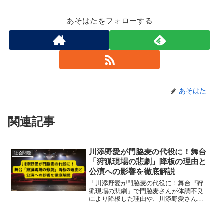
あそはたをフォローする
あそはた
関連記事
川添野愛が門脇麦の代役に！舞台
社会問題
「狩猟現場の悲劇」降板の理由と
公演への影響を徹底解説
「川添野愛が門脇麦の代役に！舞台『狩
猟現場の悲劇』で門脇麦さんが体調不良
により降板した理由や、川添野愛さんの
代役出演、公演への影響を徹底解説。チ
ケット購入者も安心の最新情報をまとめ