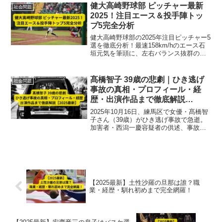
の実力に迫る。
健大高崎野球部 ピッチャー最新
社会問題
2025！注目エース＆投手陣トッ
プ5完全分析
健大高崎野球部の2025年注目ピッチャー5
選を徹底分析！最速158km/hのエース石
垣元気を筆頭に、左右バランス抜群の投
手陣が甲子園制覇を狙う戦力を詳しく解
説します。
髙橋智子 39歳の悲劇｜ひき逃げ
社会問題
事故の真相・プロフィール・経
歴・出演作品まで徹底解説
【2025最新】
2025年10月16日、練馬区で女優・髙橋智
子さん（39歳）がひき逃げ事故で急逝。
加害者・西潟一慶容疑者の供述、事故の
真相、プロフィール、経歴、出演作品を
詳しく解説。【2025最新】
【2025最新】土性沙羅の旦那は誰？職
業・経歴・馴れ初めまで完全網羅！