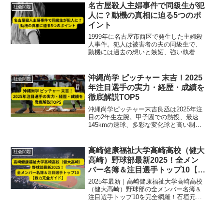
てチェックできます。」
名古屋殺人主婦事件で同級生が犯
社会問題
人に？動機の真相に迫る5つのポ
イント
1999年に名古屋市西区で発生した主婦殺
人事件。犯人は被害者の夫の同級生で、
動機には過去の想いと嫉妬、強い執着が
絡むと捜査関係者は指摘。事件の背景と
犯行心理を5つのポイントで徹底解説しま
す。
沖縄尚学 ピッチャー 末吉！2025
社会問題
年注目選手の実力・経歴・成績を
徹底解説TOP5
沖縄尚学ピッチャー末吉良丞は2025年注
目の2年生左腕。甲子園での熱投、最速
145kmの速球、多彩な変化球と高い制球
力で活躍。将来のプロ入り候補としても
期待されるエースの実力・成績・経歴を
徹底解説。
高崎健康福祉大学高崎高校（健大
社会問題
高崎）野球部最新2025！全メン
バー名簿＆注目選手トップ10【戦
力完全ガイド】
2025年最新｜高崎健康福祉大学高崎高校
（健大高崎）野球部の全メンバー名簿＆
注目選手トップ10を完全網羅！石垣元気
ら全国屈指の戦力と投打の分析、機動力
野球の強さを徹底解説。甲子園優勝候補