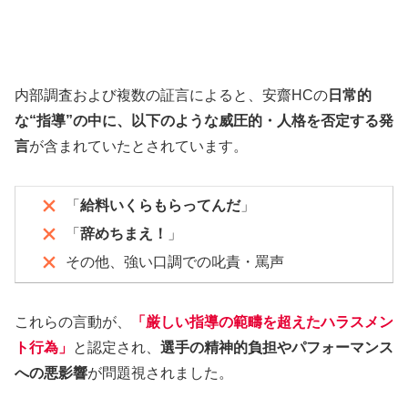
内部調査および複数の証言によると、安齋HCの
日常的
な“指導”の中に、以下のような威圧的・人格を否定する発
言
が含まれていたとされています。
「
給料いくらもらってんだ
」
「
辞めちまえ！
」
その他、強い口調での叱責・罵声
これらの言動が、
「厳しい指導の範疇を超えたハラスメン
ト行為」
と認定され、
選手の精神的負担やパフォーマンス
への悪影響
が問題視されました。