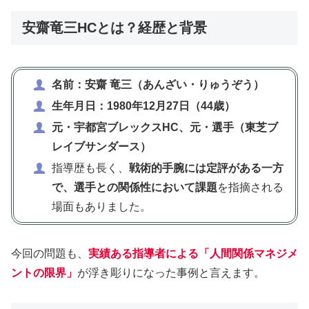
安齋竜三HCとは？経歴と背景
名前：安齋 竜三（あんざい・りゅうぞう）
生年月日：1980年12月27日（44歳）
元・宇都宮ブレックスHC、元・選手（東芝ブ
レイブサンダース）
指導歴も長く、
戦術的手腕には定評がある一方
で、選手との関係性において課題
を指摘される
場面もありました。
今回の問題も、
実績ある指導者による「人間関係マネジメ
ントの限界」
が浮き彫りになった事例と言えます。