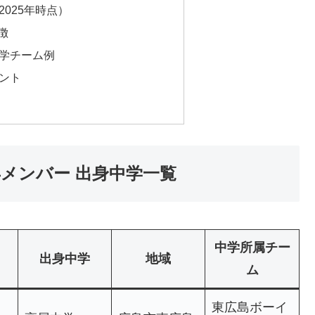
2025年時点）
徴
中学チーム例
イント
5年メンバー 出身中学一覧
中学所属チー
出身中学
地域
ム
東広島ボーイ