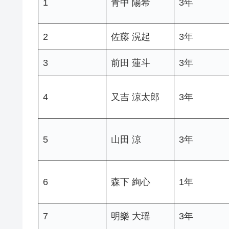
1
青中 陽希
3年
2
佐藤 滉起
3年
3
前田 蓮斗
3年
4
又吉 涼太郎
3年
5
山田 涼
3年
6
森下 絢心
1年
7
明樂 大瑶
3年