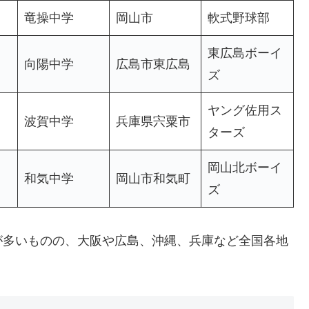
竜操中学
岡山市
軟式野球部
東広島ボーイ
向陽中学
広島市東広島
ズ
ヤング佐用ス
波賀中学
兵庫県宍粟市
ターズ
岡山北ボーイ
和気中学
岡山市和気町
ズ
が多いものの、大阪や広島、沖縄、兵庫など全国各地