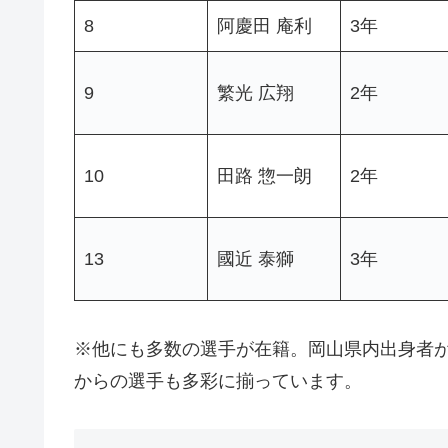
8
阿慶田 庵利
3年
9
繁光 広翔
2年
10
田路 惣一朗
2年
13
國近 泰獅
3年
※他にも多数の選手が在籍。岡山県内出身者
からの選手も多彩に揃っています。