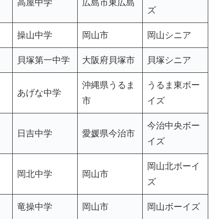
高屋中学
広島市東広島
ズ
操山中学
岡山市
岡山シニア
貝塚第一中学
大阪府貝塚市
貝塚シニア
沖縄県うるま
うるま東ボー
あげな中学
市
イズ
今治中央ボー
日吉中学
愛媛県今治市
イズ
岡山北ボーイ
岡北中学
岡山市
ズ
竜操中学
岡山市
岡山ボーイズ