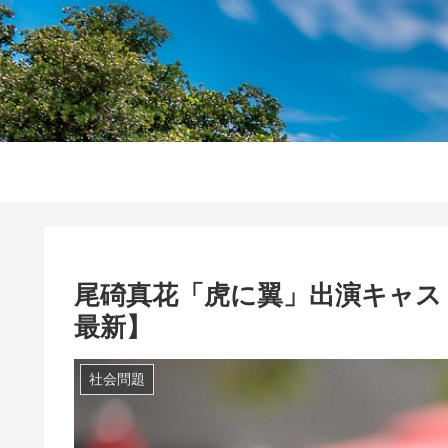
尾碕真花「虎に翼」出演キャスト
最新】
社会問題