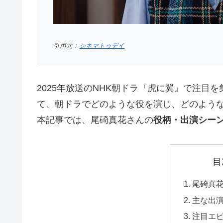
引用元：
シネマトゥデイ
2025年放送のNHK朝ドラ『虎に翼』で注目を
て、朝ドラでどのような役を演じ、どのよう
本記事では、尾碕真花さんの
役柄・出演シー
目
尾碕真
主な出
注目エ