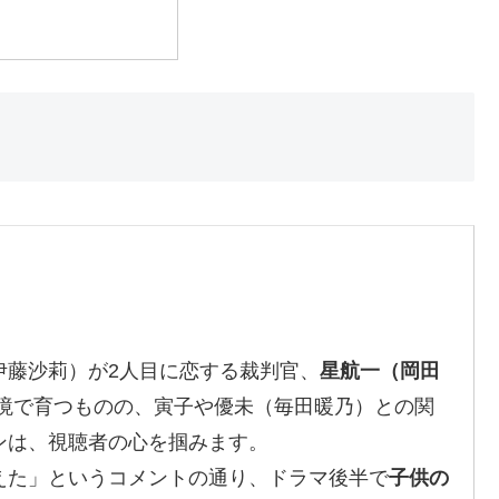
伊藤沙莉）が2人目に恋する裁判官、
星航一（岡田
環境で育つものの、寅子や優未（毎田暖乃）との関
ンは、視聴者の心を掴みます。
えた」というコメントの通り、ドラマ後半で
子供の