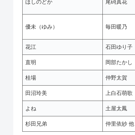
ほしのどか
尾碕真花
優未（ゆみ）
毎田暖乃
花江
石田ゆり子
直明
岡部たかし
桂場
仲野太賀
田沼玲美
上白石萌歌
よね
土屋太鳳
杉田兄弟
仲里依紗 他