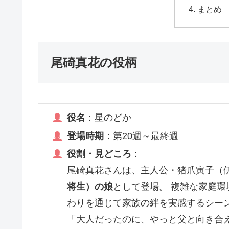
まとめ
尾碕真花の役柄
役名
：星のどか
登場時期
：第20週～最終週
役割・見どころ
：
尾碕真花さんは、主人公・猪爪寅子（
将生）の娘
として登場。 複雑な家庭
わりを通じて家族の絆を実感するシー
「大人だったのに、やっと父と向き合