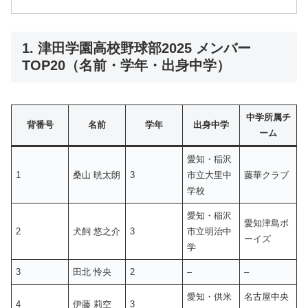
1. 津田学園高校野球部2025 メンバー
TOP20（名前・学年・出身中学）
中学所属チ
背番号
名前
学年
出身中学
ーム
愛知・稲沢
1
桑山 晄太朗
3
市立大里中
藤華クラブ
学校
愛知・稲沢
愛知津島ボ
2
犬飼 悠之介
3
市立明治中
ーイズ
学
3
田北 怜央
2
–
–
愛知・供米
名古屋中央
4
伊藤 莉空
3