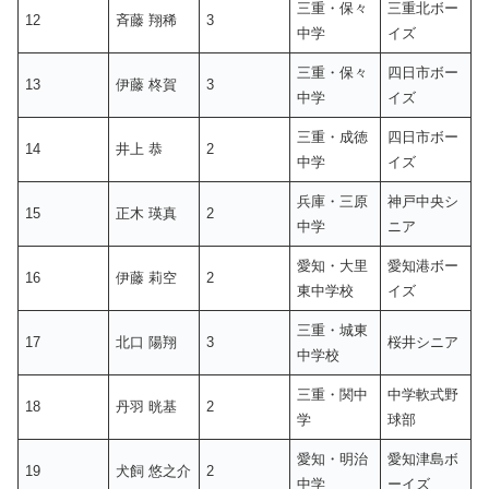
三重・保々
三重北ボー
12
斉藤 翔稀
3
中学
イズ
三重・保々
四日市ボー
13
伊藤 柊賀
3
中学
イズ
三重・成徳
四日市ボー
14
井上 恭
2
中学
イズ
兵庫・三原
神戸中央シ
15
正木 瑛真
2
中学
ニア
愛知・大里
愛知港ボー
16
伊藤 莉空
2
東中学校
イズ
三重・城東
17
北口 陽翔
3
桜井シニア
中学校
三重・関中
中学軟式野
18
丹羽 晄基
2
学
球部
愛知・明治
愛知津島ボ
19
犬飼 悠之介
2
中学
ーイズ