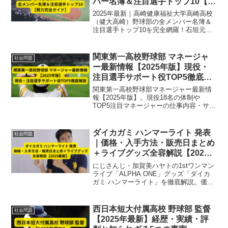
バー名簿＆注目選手トップ10【戦
力完全ガイド】
2025年最新｜高崎健康福祉大学高崎高校
（健大高崎）野球部の全メンバー名簿＆
注目選手トップ10を完全網羅！石垣元気
ら全国屈指の戦力と投打の分析、機動力
野球の強さを徹底解説。甲子園優勝候補
の実力に迫る。
関東第一高校野球部 マネージャ
社会問題
ー最新情報【2025年版】現役・
注目選手サポート役TOP5徹底解
説
関東第一高校野球部マネージャー最新情
報【2025年版】。現役18名の体制や
TOP5注目マネージャーの仕事内容・サポ
ート役割、チームへの影響を徹底解説。
強豪校の裏側を支える縁の下の力持ちの
活躍を紹介。
ダイカガミ ハンマーライト 発表
社会問題
｜価格・入手方法・販売日まとめ
＋ライブグッズ全容解説【2025
最新】
にじさんじ・加賀美ハヤトの1stワンマン
ライブ「ALPHA ONE」グッズ「ダイカ
ガミ ハンマーライト」を徹底解説。価格
4,500円、オンライン事前販売・会場販売
情報、ノベルティ条件、使用方法やファ
ンの反応まで2025年最新情報でまとめて
西日本短大付属高校 野球部 監督
社会問題
います。
【2025年最新】経歴・実績・評