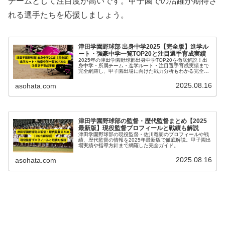
チームとして注目度が高いです。甲子園での活躍が期待さ
れる選手たちを応援しましょう。
津田学園野球部 出身中学2025【完全版】進学ル
ート・強豪中学一覧TOP20と注目選手育成実績
2025年の津田学園野球部出身中学TOP20を徹底解説！出
身中学・所属チーム・進学ルート・注目選手育成実績まで
完全網羅し、甲子園出場に向けた戦力分析もわかる完全版
ガイド。
2025.08.16
asohata.com
津田学園野球部の監督・歴代監督まとめ【2025
最新版】現役監督プロフィールと戦績も解説
津田学園野球部の現役監督・佐川竜朗のプロフィールや戦
績、歴代監督の情報を2025年最新版で徹底解説。甲子園出
場実績や指導方針まで網羅した完全ガイド。
2025.08.16
asohata.com