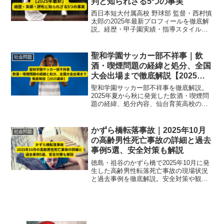
判と知られざる5つの事実
西日本短大付属高校 野球部 監督・西村慎
太郎の2025年最新プロフィールを徹底解
説。経歴・甲子園実績・指導スタイルか
ら同期の新庄剛志監督との絆、知られざ
る5つの事実まで網羅した保存版記事。
聖和学園サッカー部不祥事｜飲
社会問題
酒・喫煙問題の経緯と処分、全国
大会出場まで徹底解説【2025最
新】
聖和学園サッカー部不祥事を徹底解説。
2025年夏から秋に発覚した飲酒・喫煙問
題の経緯、処分内容、仙台育英高校の辞
退による全国大会出場決定まで最新情報
をまとめました。再発防止策も紹介。
かずら橋転落事故｜2025年10月
社会問題
の高齢男性死亡事故の詳細と過去
事例5選、安全対策も解説
徳島・祖谷のかずら橋で2025年10月に発
生した高齢男性転落死亡事故の現場状況
と過去事例を徹底解説。安全対策や観光
時の注意点も詳しく紹介。