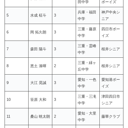
田中学
ボーイズ
兵庫・福田
神戸中央シ
5
水成 柾斗
3
中学
ニア
三重・藤原
四日市ボー
6
岡 拓久朗
3
中学
イズ
三重・霊峰
7
森田 陽斗
3
桜井シニア
中学
三重・緑ヶ
8
恵土 湊暉
2
桜井シニア
丘中学
愛知・一色
愛知港ボー
9
大江 晃誠
3
中学
イズ
三重・三滝
津田四日市
10
笹原 大和
3
中学
シニア
愛知・大里
11
桑山 晄太朗
2
藤華クラブ
中学