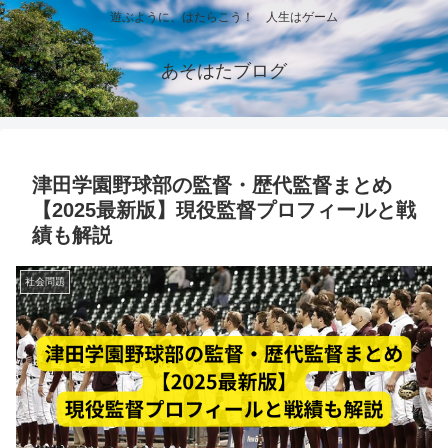
遊ぶように、はたらこう！ 人生はゲーム
あそはたブログ
津田学園野球部の監督・歴代監督まとめ
【2025最新版】現役監督プロフィールと戦
績も解説
社会問題