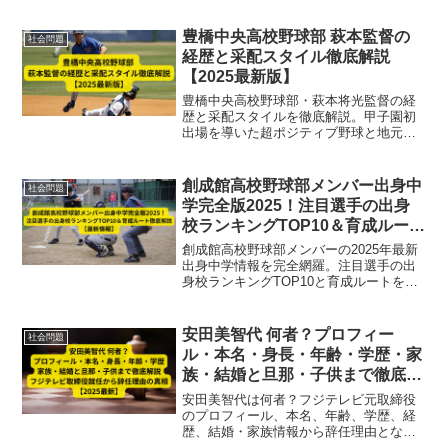
豊橋中央高校野球部 萩本監督の
社会問題
経歴と采配スタイル徹底解説
【2025最新版】
豊橋中央高校野球部・萩本将光監督の経
歴と采配スタイルを徹底解説。甲子園初
出場を導いた超ポジティブ野球と地元密
着の指導哲学に迫ります。
創成館高校野球部メンバー出身中
社会問題
学完全版2025！注目選手の出身
校ランキングTOP10＆育成ルート
徹底解説【最新情報】
創成館高校野球部メンバーの2025年最新
出身中学情報を完全網羅。注目選手の出
身校ランキングTOP10と育成ルートを徹
底解説し、九州各地から集まる強豪中学
クラブとの連携や寮生活体制など、全国
屈指の強豪チームの秘密を詳しく紹介し
安田美智代 何者？プロフィー
社会問題
ます。
ル・本名・身長・年齢・学歴・家
族・結婚と旦那・子供まで徹底解
説｜フジテレビ取締役就任から辞
安田美智代は何者？フジテレビ元取締役
任理由の真相【2025最新】
のプロフィール、本名、年齢、学歴、経
歴、結婚・家族情報から辞任理由となっ
た経費精算問題の真相まで最新2025情報