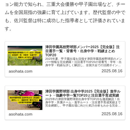
ョン能力で知られ、三重大会優勝や甲子園出場など、チー
ムを全国屈指の強豪に育て上げています。歴代監督の中で
も、佐川監督は特に成功した指導者として評価されていま
す。
津田学園高校野球部メンバー2025【完全版】注
目選手一覧・背番号・出身中学・戦績まとめ
TOP20
2025年夏、甲子園出場を目指す津田学園高校野球部のメン
バー情報を完全網羅！注目選手TOP20の背番号・学年・出
身中学・戦績を詳しく解説し、全国大会での活躍ポイント
もまとめました。
2025.08.16
asohata.com
津田学園野球部 出身中学2025【完全版】進学ル
ート・強豪中学一覧TOP20と注目選手育成実績
2025年の津田学園野球部出身中学TOP20を徹底解説！出
身中学・所属チーム・進学ルート・注目選手育成実績まで
完全網羅し、甲子園出場に向けた戦力分析もわかる完全版
ガイド。
2025.08.16
asohata.com