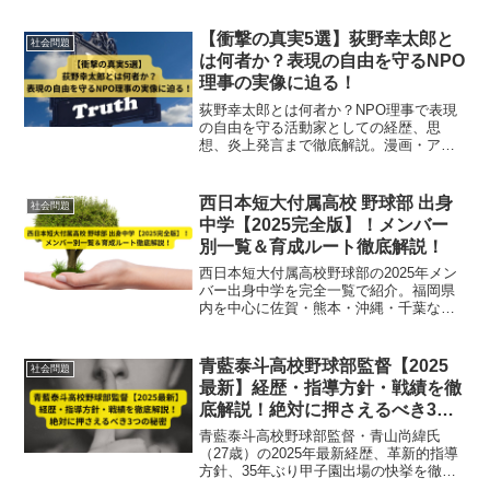
で徹底解説。
【衝撃の真実5選】荻野幸太郎と
社会問題
は何者か？表現の自由を守るNPO
理事の実像に迫る！
荻野幸太郎とは何者か？NPO理事で表現
の自由を守る活動家としての経歴、思
想、炎上発言まで徹底解説。漫画・アニ
メ規制問題を巡る賛否両論やLGBTQ+支
援にも触れ、最新の社会的議論の中心人
物の実像に迫ります。
西日本短大付属高校 野球部 出身
社会問題
中学【2025完全版】！メンバー
別一覧＆育成ルート徹底解説！
西日本短大付属高校野球部の2025年メン
バー出身中学を完全一覧で紹介。福岡県
内を中心に佐賀・熊本・沖縄・千葉など
広域から集まる選手たちの育成ルートと
多様な背景を徹底解説。強豪チームの実
力の秘密に迫る必読ガイド！
青藍泰斗高校野球部監督【2025
社会問題
最新】経歴・指導方針・戦績を徹
底解説！絶対に押さえるべき3つ
の秘密
青藍泰斗高校野球部監督・青山尚緯氏
（27歳）の2025年最新経歴、革新的指導
方針、35年ぶり甲子園出場の快挙を徹底
解説。若きリーダーの3つの秘密とは？注