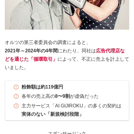
オルツの第三者委員会の調査によると、
2021年～2024年の4年間
にわたり、同社は
広告代理店な
どを通じた「循環取引」
によって、不正に売上を計上して
いました。
粉飾額は約119億円
各年の売上高の
8〜9割
が虚偽だった
主力サービス「AI GIJIROKU」の多くの契約は
実体のない「新規検討段階」
スポンサーリンク