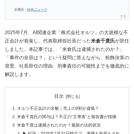
引用元：
NHKニュース
2025年7月、AI関連企業「株式会社オルツ」の大規模な不
正会計が発覚し、代表取締役社長だった
米倉千貴氏
が辞任
しました。本記事では、「米倉氏は逮捕されたのか？」
「事件の全容は？」という疑問に答えながら、粉飾決算の
背景、社長辞任の理由、刑事責任の可能性までを徹底的に
解説します。
目次
オルツ不正会計の全貌｜売上の9割が虚偽？
米倉千貴氏の関与は？不正の“主導者”と報告書が指摘
米倉千貴は逮捕されたのか？最新の法的状況
▶︎ 結論：2025年7月31日時点で、逮捕も告発もされ