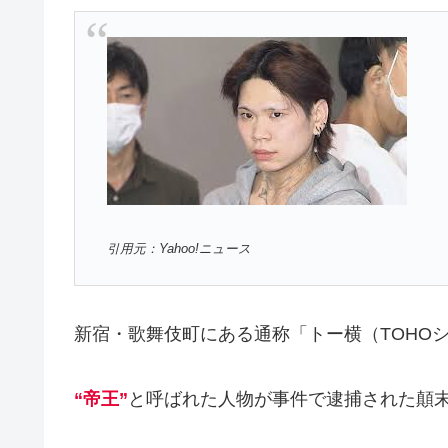
引用元：Yahoo!ニュース
新宿・歌舞伎町にある通称「トー横（TOHO
“帝王”
と呼ばれた人物が事件で逮捕された顛