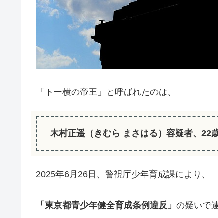
「トー横の帝王」と呼ばれたのは、
木村正遥（きむら まさはる）容疑者、22
2025年6月26日、警視庁少年育成課により、
「東京都青少年健全育成条例違反」
の疑いで