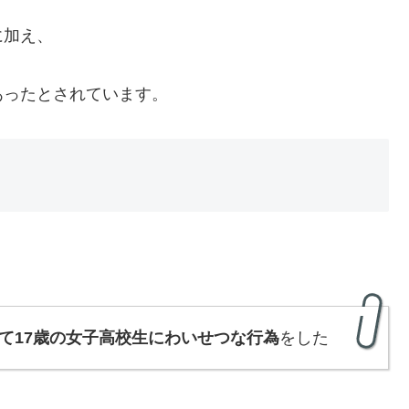
に加え、
あったとされています。
て17歳の女子高校生にわいせつな行為
をした