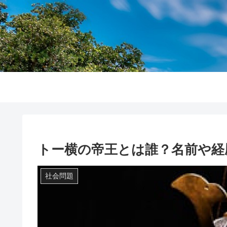
トー横の帝王とは誰？名前や経
社会問題