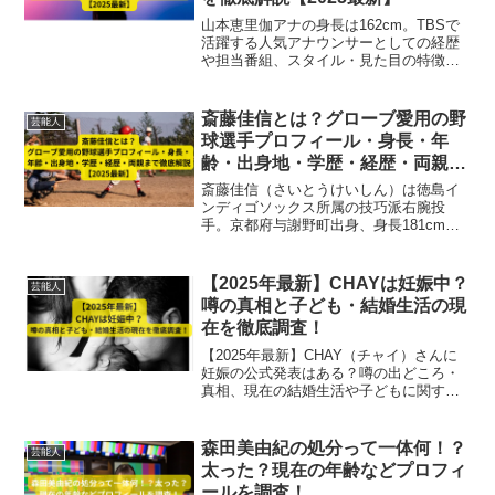
山本恵里伽アナの身長は162cm。TBSで
活躍する人気アナウンサーとしての経歴
や担当番組、スタイル・見た目の特徴ま
で2025年最新情報として徹底解説。番組
映えする立ち姿やファン注目ポイントも
紹介。
斎藤佳信とは？グローブ愛用の野
芸能人
球選手プロフィール・身長・年
齢・出身地・学歴・経歴・両親ま
で徹底解説【2025最新】
斎藤佳信（さいとうけいしん）は徳島イ
ンディゴソックス所属の技巧派右腕投
手。京都府与謝野町出身、身長181cm、
22歳。学歴（小学校～大学）、独立リー
グでの経歴、愛用グローブ、両親まで徹
底解説した2025年最新プロフィール記
【2025年最新】CHAYは妊娠中？
芸能人
事。
噂の真相と子ども・結婚生活の現
在を徹底調査！
【2025年最新】CHAY（チャイ）さんに
妊娠の公式発表はある？噂の出どころ・
真相、現在の結婚生活や子どもに関する
情報まで、信頼できるソースをもとに徹
底調査しました。
森田美由紀の処分って一体何！？
芸能人
太った？現在の年齢などプロフィ
ールを調査！