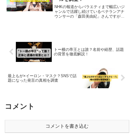
NHKの報道からバラエティまで幅広いジ
ャンルで活躍し続けているベテランアナ
ウンサーの「森田美由紀」さんですが、
何やら処分という検索キーワードが出て
くるため調査をしました。また、「太っ
た」「ふくよかになった」とネット上で
騒がれていますので、こちらも調べてみ
ました。
トー横の帝王とは誰？名前や経歴、話題
の背景を徹底解説！
最上もが×イーロン・マスク？SNSで話
題になった発言の真相を調査
コメント
コメントを書き込む