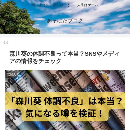
遊ぶように、はたらこう！ 人生はゲーム
あそはたブログ
森川葵の体調不良って本当？SNSやメディ
アの情報をチェック
芸能人