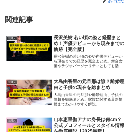
あそはた
関連記事
長沢美樹 若い頃の姿と経歴まと
芸能人
め！声優デビューから現在までの
軌跡【完全版】
長沢美樹の若い頃の姿や声優デビューか
ら現在までの経歴を完全まとめ。舞台女
優やラジオパーソナリティとしても活躍
する実力派の軌跡を徹底解説します。
大島由香里の元旦那は誰？離婚理
芸能人
由と子供の現在を総まとめ
大島由香里の元旦那や離婚理由、子供の
情報を徹底まとめ。家族に関する最新情
報までわかりやすく解説。
山本恵里伽アナの身長は何cm？
芸能人
公式プロフィールとスタイル情報
を徹底解説【2025最新】