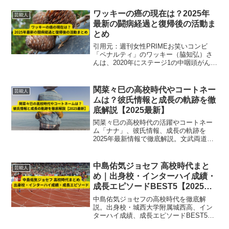
ワッキーの癌の現在は？2025年
芸能人
最新の闘病経過と復帰後の活動ま
とめ
引用元：週刊女性PRIMEお笑いコンビ
「ペナルティ」のワッキー（脇知弘）さ
んは、2020年にステージ1の中咽頭がんと
診断されました。2025年現在、約10か月
にわたる闘病生活を経て芸能界に復帰
し、舞台や社会活動で精力的に活躍して
関菜々巳の高校時代やコートネー
芸能人
います。本記...
ムは？彼氏情報と成長の軌跡を徹
底解説【2025最新】
関菜々巳の高校時代の活躍やコートネー
ム「ナナ」、彼氏情報、成長の軌跡を
2025年最新情報で徹底解説。文武両道の
努力家としての学生時代から現在のプロ
活躍までをまとめています。
中島佑気ジョセフ 高校時代まと
芸能人
め｜出身校・インターハイ成績・
成長エピソードBEST5【2025最
新】
中島佑気ジョセフの高校時代を徹底解
説。出身校・城西大学附属城西高、イン
ターハイ成績、成長エピソードBEST5を
2025最新情報でまとめ、400m日本トップ