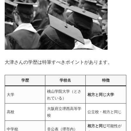
大津さんの学歴は特筆すべきポイントがあります。
学歴
学校名
特徴
桃山学院大学（とさ
大学
相方と同じ大学
れている）
大阪府立堺西高等学
高校
公立校・相方と同じ
校
相方と同じ
可能性が
中学校
非公表（堺市内）