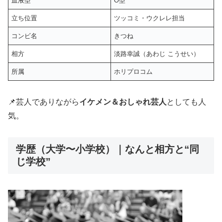
血液型
O型
立ち位置
ツッコミ・ウクレレ担当
コンビ名
きつね
相方
淡路幸誠（あわじ こうせい）
所属
ホリプロコム
📌芸人でありながら
イケメン＆おしゃれ芸人
としても人
気。
学歴（大学〜小学校）｜なんと相方と“同
じ学校”