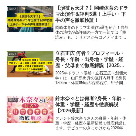
【演技も天才？】岡崎体育のドラ
芸能人
マ出演作＆評判5選！上手い・下
手の声を徹底検証！
岡崎体育のドラマ出演作5選を紹介！自然
体の演技が高評価の一方で一部では「棒
読み」も。シリアスからコメディまで幅
広くこなす彼の演技力を徹底検証し、俳
優としての今後の可能性に迫ります。
立石正広 何者？プロフィール・
芸能人
身長・年齢・出身地・学歴・経
歴・父母まで徹底解説【2025ド
ラフト候補最新】
2025年ドラフト候補・立石正広（創価大
学）は、山口県出身の強打内野手で身長
180cm・体重85kgの右投右打。甲子園出
場や大学リーグ通算14本塁打などの実績
を持ち、母は元バレーボール日本代表の
苗村郁代さん。家族や経歴、野球スタイ
鈴木奈々とは何者?身長・年齢・
芸能人
ルまで徹底解説します。
体重・学歴・経歴を徹底解説
【2026最新】
タレント鈴木奈々さんの身長・年齢・体
重・学歴・経歴を最新情報で徹底解説し
ます。デビューのきっかけから2026年現
在の活躍まで詳しくご紹介!(112字)