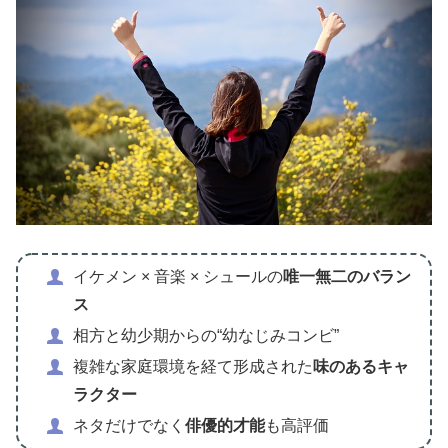
イケメン × 音楽 × シュールの
唯一無二のバラン
ス
相方と幼少期からの“幼なじみコンビ”
複雑な家庭環境を経て形成された
味のあるキャ
ラクター
ネタだけでなく
俳優的才能
も高評価