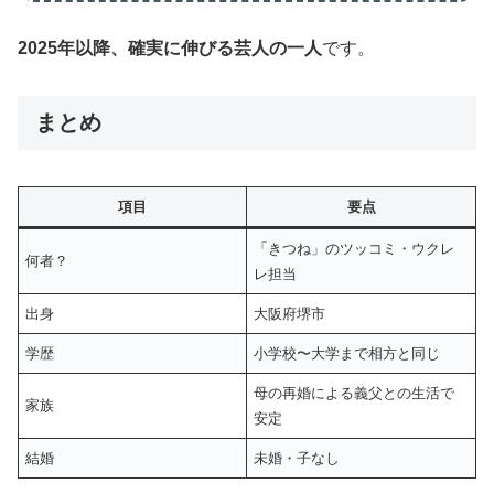
2025年以降、確実に伸びる芸人の一人
です。
まとめ
項目
要点
「きつね」のツッコミ・ウクレ
何者？
レ担当
出身
大阪府堺市
学歴
小学校〜大学まで相方と同じ
母の再婚による義父との生活で
家族
安定
結婚
未婚・子なし