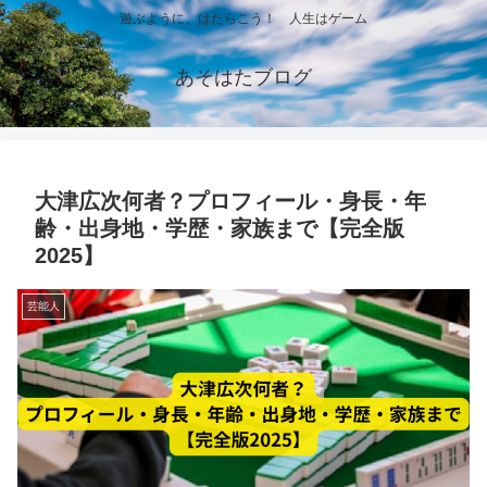
遊ぶように、はたらこう！ 人生はゲーム
あそはたブログ
大津広次何者？プロフィール・身長・年
齢・出身地・学歴・家族まで【完全版
2025】
芸能人