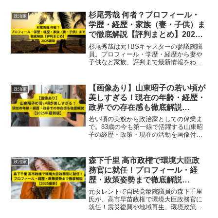
杉尾秀哉 何者？プロフィール・
政治家
学歴・経歴・家族（妻・子供）ま
で徹底解説【評判まとめ】2025
最新
杉尾秀哉は元TBSキャスターの参議院議
員。プロフィール・学歴・経歴から妻や
子供など家族、評判まで最新情報をわか
りやすく徹底解説。
【画像あり】山東昭子の若い頃が
政治家
美しすぎる！現在の年齢・経歴・
政界での存在感も徹底解説
【2025年最新版】
若い頃の美貌から政治家としての偉業ま
で。83歳の今も第一線で活躍する山東昭
子の経歴・政策・現在の活動を画像付き
で徹底解説！
森下千里 高市政権で環境大臣政
政治家
務官に就任！プロフィール・経
歴・政策姿勢まで徹底解説
【2025最新】
元タレントで自民党衆院議員の森下千里
氏が、高市早苗政権で環境大臣政務官に
就任！震災復興や地域再生、環境政策へ
の強い思いを持つ森下氏の最新プロフィ