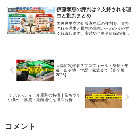
ール・経歴・政策姿勢を詳しく紹介しま
す。【2025年最新版】
伊藤孝恵の評判は？支持される理
政治家
由と批判まとめ
国民民主党の伊藤孝恵氏の評判を、支持
される理由と批判の両面からわかりやす
く解説します。実績や当事者目線の強
み、2025年参院選での山尾志桜里氏問題
など賛否が分かれた出来事も含めて公平
にまとめています。
大津広次何者？プロフィール・身長・年
齢・出身地・学歴・家族まで【完全版
2025】
リアルスティール産駒の特徴｜勝ちやす
い条件・脚質・距離適性を徹底分析
コメント