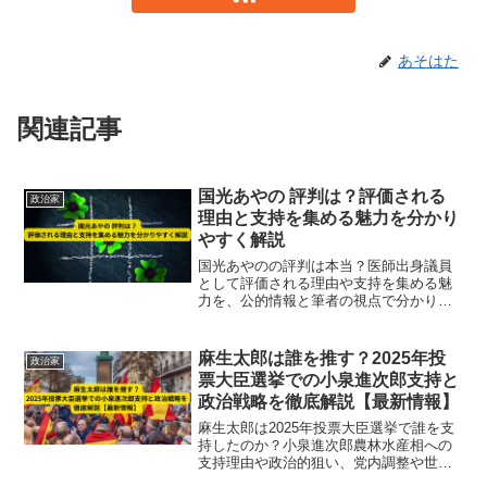
あそはた
関連記事
国光あやの 評判は？評価される
政治家
理由と支持を集める魅力を分かり
やすく解説
国光あやのの評判は本当？医師出身議員
として評価される理由や支持を集める魅
力を、公的情報と筆者の視点で分かりや
すく解説。賛否が分かれる背景も整理し
ます。
麻生太郎は誰を推す？2025年投
政治家
票大臣選挙での小泉進次郎支持と
政治戦略を徹底解説【最新情報】
麻生太郎は2025年投票大臣選挙で誰を支
持したのか？小泉進次郎農林水産相への
支持理由や政治的狙い、党内調整や世代
交代への影響を徹底解説。