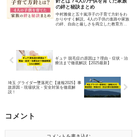
針とは？4人の子供を育てた家族
の絆と秘訣まとめ
中村雅俊と五十嵐淳子の子育て方針をわ
かりやすく解説。4人の子供の進路や家族
の絆、自由と厳しさを両立した教育方
針、試練を乗り越えた家族愛までまとめ
て紹介します。
ギュテ 脱毛症の原因は？理由・症状・治
療法まで徹底解説【2025最新】
埼玉 グライダー墜落死亡【速報2025】事
故原因・現場状況・安全対策を徹底解
説！
コメント
コメントを書き込む