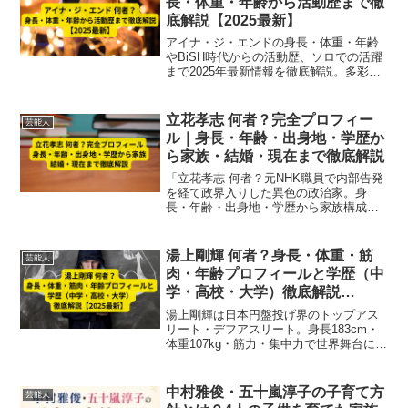
長・体重・年齢から活動歴まで徹
底解説【2025最新】
アイナ・ジ・エンドの身長・体重・年齢
やBiSH時代からの活動歴、ソロでの活躍
まで2025年最新情報を徹底解説。多彩な
才能と魅力も紹介。
立花孝志 何者？完全プロフィー
芸能人
ル｜身長・年齢・出身地・学歴か
ら家族・結婚・現在まで徹底解説
「立花孝志 何者？元NHK職員で内部告発
を経て政界入りした異色の政治家。身
長・年齢・出身地・学歴から家族構成・
結婚・息子情報、現在の政治活動や
YouTube発信まで徹底解説します。」
湯上剛輝 何者？身長・体重・筋
芸能人
肉・年齢プロフィールと学歴（中
学・高校・大学）徹底解説
【2025最新】
湯上剛輝は日本円盤投げ界のトップアス
リート・デフアスリート。身長183cm・
体重107kg・筋力・集中力で世界舞台に挑
戦。学歴（中学・高校・大学）、記録、
実績まで徹底解説【2025最新】
中村雅俊・五十嵐淳子の子育て方
芸能人