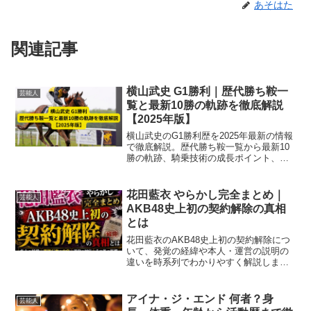
あそはた
関連記事
横山武史 G1勝利｜歴代勝ち鞍一
芸能人
覧と最新10勝の軌跡を徹底解説
【2025年版】
横山武史のG1勝利歴を2025年最新の情報
で徹底解説。歴代勝ち鞍一覧から最新10
勝の軌跡、騎乗技術の成長ポイント、通
算成績、今後の展望まで専門家視点で詳
しくまとめた決定版記事。皐月賞・有馬
記念・ジャパンカップなど主要レースの
花田藍衣 やらかし完全まとめ｜
芸能人
内容も一挙紹介。
AKB48史上初の契約解除の真相
とは
花田藍衣のAKB48史上初の契約解除につ
いて、発覚の経緯や本人・運営の説明の
違いを時系列でわかりやすく解説しま
す。
アイナ・ジ・エンド 何者？身
芸能人