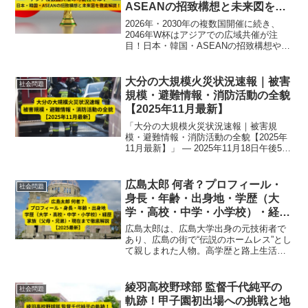
ASEANの招致構想と未来図を徹
底解説！
2026年・2030年の複数国開催に続き、
2046年W杯はアジアでの広域共催が注
目！日本・韓国・ASEANの招致構想や
FIFAの戦略、各国の特徴をわかりやすく
解説します。未来のサッカーW杯開催地
の行方とは？
大分の大規模火災状況速報｜被害
社会問題
規模・避難情報・消防活動の全貌
【2025年11月最新】
「大分の大規模火災状況速報｜被害規
模・避難情報・消防活動の全貌【2025年
11月最新】」 — 2025年11月18日午後5時
40分頃、大分市佐賀関で発生した大規模
火災について、延焼約170棟・焼失面積約
4万8900㎡、70代男性の行方不明・50代
広島太郎 何者？プロフィール・
社会問題
女性軽症、強風・乾燥・密集住宅地によ
身長・年齢・出身地・学歴（大
る消火困難の実態、消防・自衛隊の対
学・高校・中学・小学校）・経
応、今後の見通しと被災者支援を専門視
歴・家族（父母・兄弟）・現在ま
点で詳説します。
広島太郎は、広島大学出身の元技術者で
で徹底解説【2025最新】
あり、広島の街で“伝説のホームレス”とし
て親しまれた人物。高学歴と路上生活の
ギャップ、家族との確執、晩年までの人
生を徹底解説。【2025最新】
綾羽高校野球部 監督千代純平の
社会問題
軌跡！甲子園初出場への挑戦と地