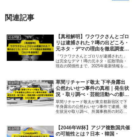
関連記事
【真相解明】ワクワクさんとゴロ
社会問題
リは逮捕された？噂の出どころ・
元ネタ・デマの理由を徹底調査！
【2025年最新版】
「ワクワクさんとゴロリが逮捕された」
は完全なデマ！噂の元ネタ・拡散理由・
現在の関係性まで、2025年最新情報をも
とに徹底解説。
草間リチャード敬太 下半身露出
社会問題
公然わいせつ事件の真相｜発生状
況・取り調べ・芸能活動への影響
を徹底解説【2025最新】
草間リチャード敬太が東京都新宿区で下
半身露出の公然わいせつ事件で逮捕。発
生状況や取り調べ、所属事務所の対応、
芸能活動への影響を最新情報で徹底解説
【2025最新】
【2046年W杯】アジア複数国共催
社会問題
の可能性とは？日本・韓国・