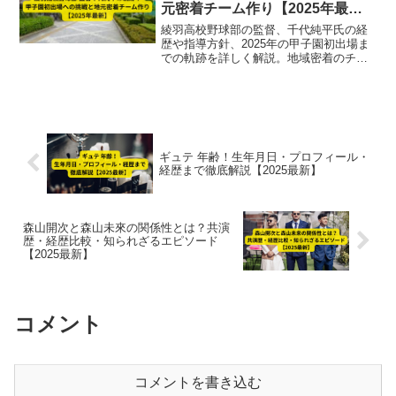
元密着チーム作り【2025年最
新】
綾羽高校野球部の監督、千代純平氏の経
歴や指導方針、2025年の甲子園初出場ま
での軌跡を詳しく解説。地域密着のチー
ム作りと基礎徹底で強豪校へと成長する
綾羽高校の最新情報をお届けします。
ギュテ 年齢！生年月日・プロフィール・
経歴まで徹底解説【2025最新】
森山開次と森山未來の関係性とは？共演
歴・経歴比較・知られざるエピソード
【2025最新】
コメント
コメントを書き込む