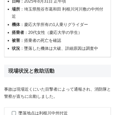
日時
：2025年8月31日 正午頃
場所
：埼玉県熊谷市葛和田 利根川河川敷の中州付
近
機体
：慶応大学所有の1人乗りグライダー
搭乗者
：20代女性（慶応大学の学生）
被害
：搭乗者の死亡を確認
状況
：墜落した機体は大破、詳細原因は調査中
現場状況と救助活動
事故は現場近くにいた目撃者によって通報され、消防隊と
警察が直ちに出動しました。
墜落地点は利根川中州付近