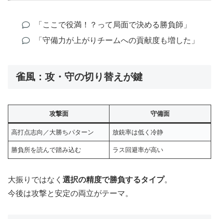
「ここで役満！？って局面で決める勝負師」
「守備力が上がりチームへの貢献度も増した」
雀風：攻・守の切り替えが鍵
攻撃面
守備面
高打点志向／大勝ちパターン
放銃率は低く冷静
勝負所を読んで踏み込む
ラス回避率が高い
大振りではなく
選択の精度で勝負するタイプ
。
今後は攻撃と安定の両立がテーマ。