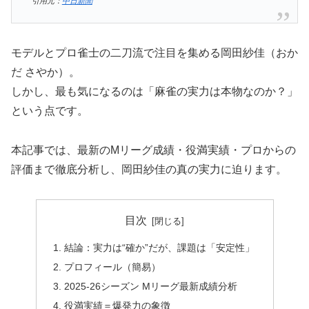
引用元：
中日新聞
モデルとプロ雀士の二刀流で注目を集める岡田紗佳（おか
だ さやか）。
しかし、最も気になるのは「麻雀の実力は本物なのか？」
という点です。
本記事では、最新のMリーグ成績・役満実績・プロからの
評価まで徹底分析し、岡田紗佳の真の実力に迫ります。
目次
結論：実力は“確か”だが、課題は「安定性」
プロフィール（簡易）
2025-26シーズン Mリーグ最新成績分析
役満実績＝爆発力の象徴