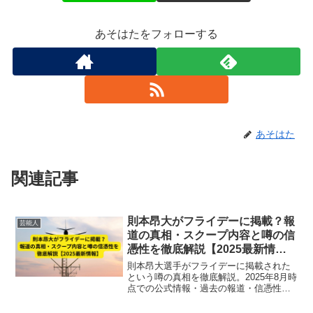
あそはたをフォローする
あそはた
関連記事
則本昂大がフライデーに掲載？報
芸能人
道の真相・スクープ内容と噂の信
憑性を徹底解説【2025最新情
報】
則本昂大選手がフライデーに掲載された
という噂の真相を徹底解説。2025年8月時
点での公式情報・過去の報道・信憑性や
スクープ内容をまとめ、現役投手として
の活躍も紹介。