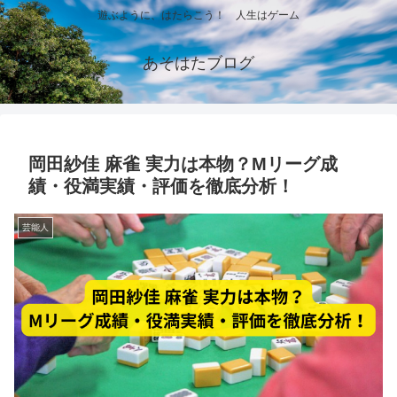
遊ぶように、はたらこう！ 人生はゲーム
あそはたブログ
岡田紗佳 麻雀 実力は本物？Mリーグ成
績・役満実績・評価を徹底分析！
芸能人