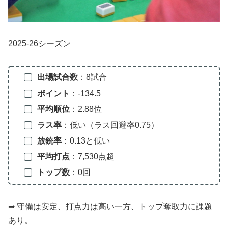
2025-26シーズン
出場試合数
：8試合
ポイント
：-134.5
平均順位
：2.88位
ラス率
：低い（ラス回避率0.75）
放銃率
：0.13と低い
平均打点
：7,530点超
トップ数
：0回
➡ 守備は安定、打点力は高い一方、トップ奪取力に課題
あり。