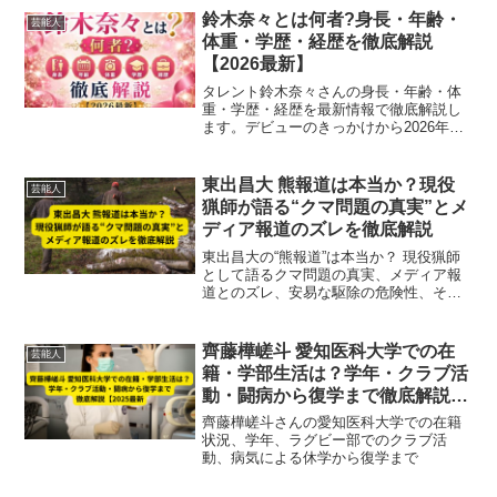
鈴木奈々とは何者?身長・年齢・
芸能人
体重・学歴・経歴を徹底解説
【2026最新】
タレント鈴木奈々さんの身長・年齢・体
重・学歴・経歴を最新情報で徹底解説し
ます。デビューのきっかけから2026年現
在の活躍まで詳しくご紹介!(112字)
東出昌大 熊報道は本当か？現役
芸能人
猟師が語る“クマ問題の真実”とメ
ディア報道のズレを徹底解説
東出昌大の“熊報道”は本当か？ 現役猟師
として語るクマ問題の真実、メディア報
道とのズレ、安易な駆除の危険性、そし
てクマ出没増加の本当の理由を専門的に
解説。2025年最新の発言をもとに徹底分
析します。
齊藤樺嵯斗 愛知医科大学での在
芸能人
籍・学部生活は？学年・クラブ活
動・闘病から復学まで徹底解説
【2025最新】
齊藤樺嵯斗さんの愛知医科大学での在籍
状況、学年、ラグビー部でのクラブ活
動、病気による休学から復学まで