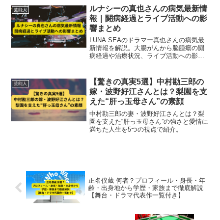
ルナシーの真也さんの病気最新情
芸能人
報｜闘病経過とライブ活動への影
響まとめ
LUNA SEAのドラマー真也さんの病気最
新情報を解説。大腸がんから脳腫瘍の闘
病経過や治療状況、ライブ活動への影
響、代役情報までをまとめて紹介しま
す。
【驚きの真実5選】中村勘三郎の
芸能人
嫁・波野好江さんとは？梨園を支
えた“肝っ玉母さん”の素顔
中村勘三郎の妻・波野好江さんとは？梨
園を支えた“肝っ玉母さん”の強さと愛情に
満ちた人生を5つの視点で紹介。
正名僕蔵 何者？プロフィール・身長・年
齢・出身地から学歴・家族まで徹底解説
【舞台・ドラマ代表作一覧付き】