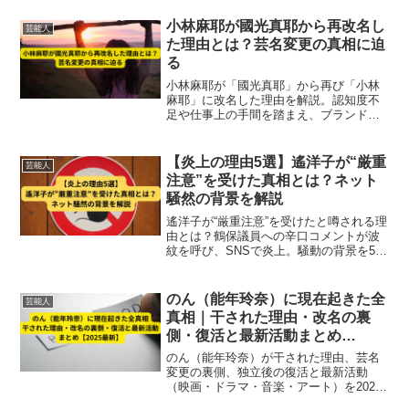
経歴・家族背景まで徹底解説【2025最
新】。
小林麻耶が國光真耶から再改名し
芸能人
た理由とは？芸名変更の真相に迫
る
小林麻耶が「國光真耶」から再び「小林
麻耶」に改名した理由を解説。認知度不
足や仕事上の手間を踏まえ、ブランド力
を活かす戦略的判断である真相に迫りま
す。ファンへの思いや活動背景も整理。
【炎上の理由5選】遙洋子が“厳重
芸能人
注意”を受けた真相とは？ネット
騒然の背景を解説
遙洋子が“厳重注意”を受けたと噂される理
由とは？鶴保議員への辛口コメントが波
紋を呼び、SNSで炎上。騒動の背景を5つ
の視点から徹底解説します。
のん（能年玲奈）に現在起きた全
芸能人
真相｜干された理由・改名の裏
側・復活と最新活動まとめ
【2025最新】
のん（能年玲奈）が干された理由、芸名
変更の裏側、独立後の復活と最新活動
（映画・ドラマ・音楽・アート）を2025
年最新情報で徹底解説。干された過去か