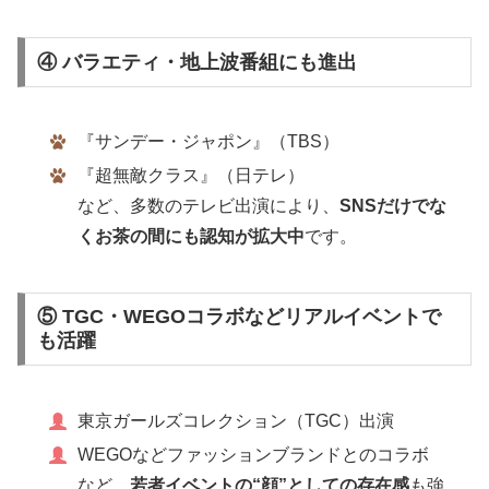
④ バラエティ・地上波番組にも進出
『サンデー・ジャポン』（TBS）
『超無敵クラス』（日テレ）
など、多数のテレビ出演により、
SNSだけでな
くお茶の間にも認知が拡大中
です。
⑤ TGC・WEGOコラボなどリアルイベントで
も活躍
東京ガールズコレクション（TGC）出演
WEGOなどファッションブランドとのコラボ
など、
若者イベントの“顔”としての存在感
も強