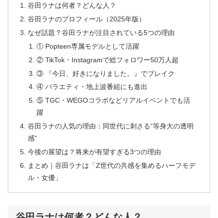
谷田ラナは何者？どんな人？
谷田ラナのプロフィール（2025年版）
なぜ話題？谷田ラナが注目されている5つの理由
① Popteen専属モデルとして活躍
② TikTok・Instagramで総フォロワー50万人超
③ 『今日、好きになりました。』でブレイク
④ バラエティ・地上波番組にも進出
⑤ TGC・WEGOコラボなどリアルイベントでも活
躍
谷田ラナの人気の理由：同世代に刺さる“等身大の透明
感”
今後の展望は？将来が有望すぎる3つの理由
まとめ｜谷田ラナは「Z世代の共感を集めるハーフモデ
ル・女優」
谷田ラナは何者？どんな人？