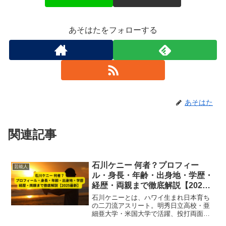
あそはたをフォローする
あそはた
関連記事
石川ケニー 何者？プロフィー
芸能人
ル・身長・年齢・出身地・学歴・
経歴・両親まで徹底解説【2025
最新】
石川ケニーとは、ハワイ生まれ日本育ち
の二刀流アスリート。明秀日立高校・亜
細亜大学・米国大学で活躍、投打両面で
注目。身長181cm、右投左打ち。学歴・