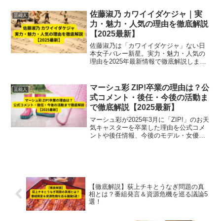
ら表現者として再躍進する全真相を網
羅。
佐藤淑乃 カワイイダケジャ｜実
芸能人
力・魅力・人気の理由を徹底解説
【2025最新】
佐藤淑乃は「カワイイダケジャ」ない日
本女子バレー新星。実力・魅力・人気の
理由を2025年最新情報で徹底解説しま
す。
マーシュ彩 ZIP!卒業の理由は？公
芸能人
式コメント・後任・今後の活動ま
で徹底解説【2025最新】
マーシュ彩が2025年3月に「ZIP!」のお天
気キャスターを卒業した理由を公式コメ
ントや後任情報、今後のモデル・女優活
動まで徹底解説。朝の顔としての活躍や
卒業後の活動も紹介。
【徹底解説】荻上チキとうなぎ問題の真
相とは？番組発言＆資源危機を巡る議論5
選！