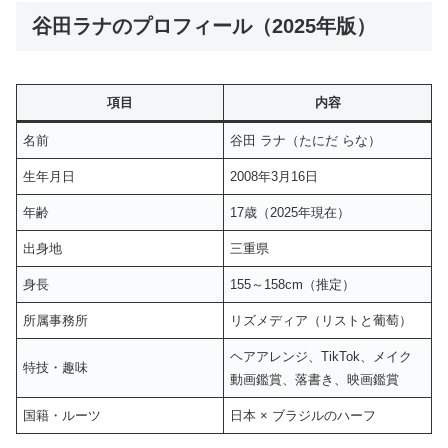
谷田ラナのプロフィール（2025年版）
項目
内容
名前
谷田 ラナ（たにだ らな）
生年月日
2008年3月16日
年齢
17歳（2025年現在）
出身地
三重県
身長
155～158cm（推定）
所属事務所
リズメディア（リストと葡萄）
ヘアアレンジ、TikTok、メイク
特技・趣味
動画鑑賞、落書き、映画鑑賞
国籍・ルーツ
日本 × ブラジルのハーフ