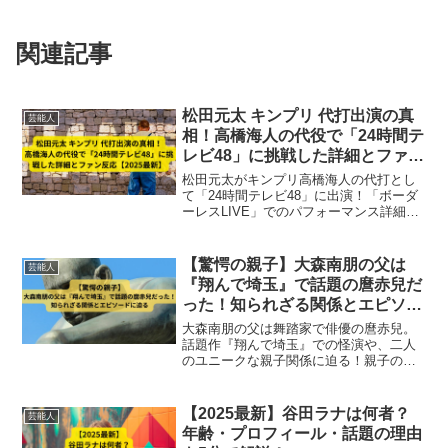
関連記事
松田元太 キンプリ 代打出演の真
芸能人
相！高橋海人の代役で「24時間テ
レビ48」に挑戦した詳細とファン
反応【2025最新】
松田元太がキンプリ高橋海人の代打とし
て「24時間テレビ48」に出演！「ボーダ
ーレスLIVE」でのパフォーマンス詳細、
代打出演の背景、SNSでのファン反応ま
で徹底解説。急な代役でも見事に魅せる
松田元太の挑戦を2025最新情報で紹介。
【驚愕の親子】大森南朋の父は
芸能人
『翔んで埼玉』で話題の麿赤兒だ
った！知られざる関係とエピソー
ドに迫る
大森南朋の父は舞踏家で俳優の麿赤兒。
話題作『翔んで埼玉』での怪演や、二人
のユニークな親子関係に迫る！親子のそ
っくり写真や知られざるエピソードも徹
底解説します。
【2025最新】谷田ラナは何者？
芸能人
年齢・プロフィール・話題の理由