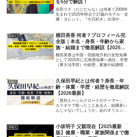
を5分で解説！
谷田ラナ（たにだらな）は何者？2008年
生まれで2025年時点で17歳のモデル・女
優・タレント。『今日好き』出演や
Popteen専属モデル、SNSでの話題ぶり
を含めてプロフィールや人気の理由を徹
底解説！
横田美香 何者？プロフィール完
芸能人
全版｜本名・身長・年齢から家
族・結婚まで徹底解説【2025最
新】
横田美香は中国・四国地方初の女性知事
として2025年に広島県知事へ就任。学歴
（東大法学部）や経歴、家族や結婚情報
まで本名・年齢・出身地を網羅した最新
プロフィールを徹底解説します。
久保田早紀とは何者？身長・年
芸能人
齢・体重・学歴・経歴を徹底解説
【2026最新】
「異邦人〜シルクロードのテーマ〜」、
カラオケで歌ったことある人、結構多い
んじゃないでしょうか。あのオリエンタ
ルなメロディーで一時代を作った久保田
早紀さんですが、「今どうしてるの？」
「本名って何だっけ？」って聞かれる
小坂明子 父親現在【2025最新
芸能人
と、案外みんな答えられない...
版】健康・職業・家族関係まで徹