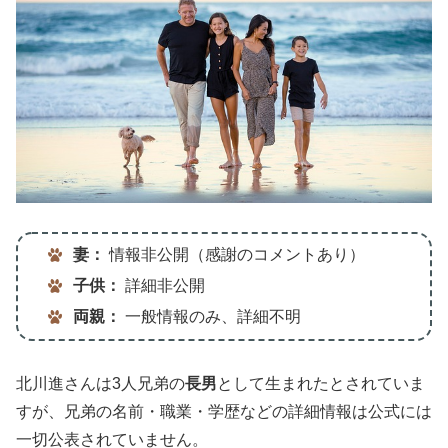
妻：
情報非公開（感謝のコメントあり）
子供：
詳細非公開
両親：
一般情報のみ、詳細不明
北川進さんは3人兄弟の
長男
として生まれたとされていま
すが、兄弟の名前・職業・学歴などの詳細情報は公式には
一切公表されていません。