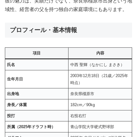
彼の魅力は、実績だけでなく、奈良県橿原市出身という地
域性、経営者の父を持つ独自の家庭環境にもあります。
プロフィール・基本情報
項目
内容
氏名
中西 聖輝（なかにし まさき）
2003年12月18日（21歳／2025年
生年月日
時点）
出身地
奈良県橿原市
身長／体重
182cm／90kg
投打
右投右打
所属（2025年ドラフト時）
青山学院大学硬式野球部