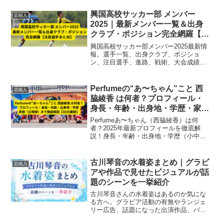
の職業など、ファン必見の情報を完全網
羅！
興国高校サッカー部 メンバー
芸能人
2025｜最新メンバー一覧＆出身
クラブ・ポジション完全網羅【注
目選手まとめ】
興国高校サッカー部メンバー2025最新情
報。選手一覧、出身クラブ、ポジショ
ン、注目選手、進路、戦術、大会成績ま
で完全網羅。Jリーグ輩出の強豪、興国高
校の2025チームを徹底分析【随時更
新】。
Perfumeの“あ〜ちゃん”こと 西
芸能人
脇綾香 は何者？プロフィール・
身長・年齢・出身地・学歴・家族
（父母妹）まで徹底解説【2025
Perfumeあ〜ちゃん（西脇綾香）は何
最新】
者？2025年最新プロフィールを徹底解
説！身長・年齢・出身地・学歴（小中高
大）から家族構成（父・母・妹ちゃあぽ
ん）まで詳しく紹介。結婚や現在の活動
も網羅した決定版まとめです。
古川琴音の水着姿まとめ｜グラビ
芸能人
アや作品で見せたビジュアルが話
題のシーンを一挙紹介
古川琴音さんの水着姿はあるのか気にな
る方へ。グラビア活動の有無やランジェ
リー広告、話題になった出演作品、バレ
エ仕込みのスタイルの魅力までわかりや