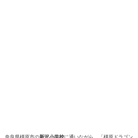
奈良県橿原市の
新沢小学校
に通いながら、「橿原ドラゴン