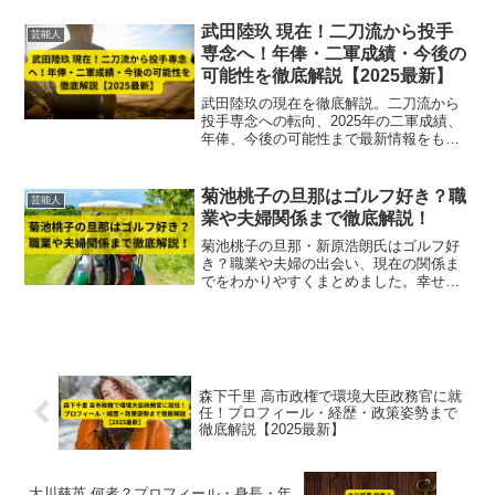
すくまとめました。
武田陸玖 現在！二刀流から投手
芸能人
専念へ！年俸・二軍成績・今後の
可能性を徹底解説【2025最新】
武田陸玖の現在を徹底解説。二刀流から
投手専念への転向、2025年の二軍成績、
年俸、今後の可能性まで最新情報をもと
に紹介します。
菊池桃子の旦那はゴルフ好き？職
芸能人
業や夫婦関係まで徹底解説！
菊池桃子の旦那・新原浩朗氏はゴルフ好
き？職業や夫婦の出会い、現在の関係ま
でをわかりやすくまとめました。幸せな
再婚生活の全貌とは？
森下千里 高市政権で環境大臣政務官に就
任！プロフィール・経歴・政策姿勢まで
徹底解説【2025最新】
大川慈英 何者？プロフィール・身長・年