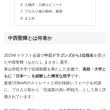
人物評・人柄エピソード
プロ入り後の期待・展望
まとめ
中西聖輝とは何者か
2025年ドラフト会議で
中日ドラゴンズから1位指名
を受け
た中西聖輝（なかにし まさき）選手。
青山学院大学で全国制覇を果たした右腕で、
高校・大学と
もに「日本一」を経験した稀有な投手
です。
最速153km/hのストレートと切れ味鋭いフォークを武器
に、プロ入り前から「完成度の高い即戦力」として高く評
価されています。