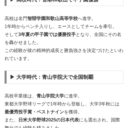
高校は名門
智辯学園和歌山高等学校
へ進学。
1年時からベンチ入りし、エースとしてチームを牽引。
そして
3年夏の甲子園では優勝投手
となり、全国にその名
を轟かせました。
この経験が彼の精神的成長と勝負強さを決定づけたといわ
れています。
▶ 大学時代：青山学院大で全国制覇
高校卒業後は、
青山学院大学
に進学。
東都大学野球リーグで1年時から登板し、大学3年秋には
最優秀投手賞・ベストナイン
を獲得。
また、
日米大学野球2025の日本代表
にも選出され、国際
舞台でも経験を積みました。