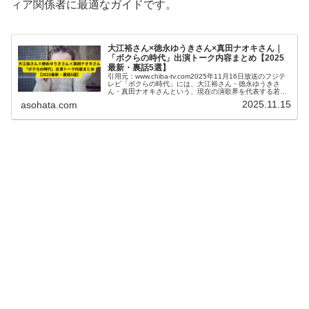
ィア関係者に最適なガイドです。
大江裕さん×徳永ゆうきさん×真田ナオキさん｜
「ボクらの時代」出演トーク内容まとめ【2025
最新・裏話5選】
引用元：www.chiba-tv.com2025年11月16日放送のフジテ
レビ「ボクらの時代」には、大江裕さん・徳永ゆうきさ
ん・真田ナオキさんという、現在の演歌界を代表する若手
3名が登場しました。司会者を置かない完全フリートーク
2025.11.15
asohata.com
形式の同番組...