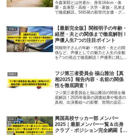
今森茉耶とは何者か、身長164cm・体
重・血液型・高校・大学・家族・兄弟ま
で徹底解説。SNS発の新世代女優・グラ
ビアアイドルとしての活動歴や最新出演
作も2025年最新情報で紹介。
【最新完全版】関根明子の年齢・
芸能人
経歴・夫との関係まで徹底解剖！
声優人生7つの注目ポイント
関根明子さんの年齢・代表作・夫との関
係など、声優としての魅力と人生の全貌
を7つの視点で徹底解説！声優界に残した
足跡とは？
フジ第三者委員会 福山雅治【真
芸能人
相2025】報告内容・名前の関係
性を徹底調査！
フジ第三者委員会と福山雅治の関係を徹
底解説！2025年最新の調査結果や報道の
真相、出演番組への影響、世間の反応ま
で詳しくまとめました。
興国高校サッカー部 メンバー
芸能人
2025｜最新メンバー一覧＆出身
クラブ・ポジション完全網羅【注