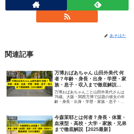
あそはた
関連記事
万博おばあちゃん 山田外美代 何
芸能人
者？年齢・身長・出身・学歴・家
族・息子・収入まで徹底解説
【2025最新】
万博おばあちゃんこと山田外美代さんは
76歳。大阪・関西万博で話題の彼女の年
齢・身長・出身・学歴・家族・息子・収
入などのプロフィールを徹底解説。半世
紀以上にわたり世界の万博を巡る情熱の
裏側まで紹介【2025最新】
今森茉耶とは何者？身長・体重・
芸能人
血液型・高校・大学・家族・兄弟
まで徹底解説【2025最新】