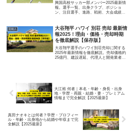
目選手まとめ】
興国高校サッカー部メンバー2025最新情
報。選手一覧、出身クラブ、ポジショ
ン、注目選手、進路、戦術、大会成績ま
で完全網羅。Jリーグ輩出の強豪、興国高
校の2025チームを徹底分析【随時更
新】。
大谷翔平 ハワイ 別荘 売却 最新情
芸能人
報2025！理由・価格・売却時期
を徹底解説【保存版】
大谷翔平選手のハワイ別荘売却に関する
2025年最新情報を徹底解説。売却価格約
25億円、建設遅延、代理人と開発業者の
法的トラブルまで詳しくまとめていま
す。
大江裕 何者｜本名・年齢・身長・出身
地・学歴・両親・結婚・妻・プレミアム
情報まで完全解説【2025最新】
真田ナオキとは何者？学歴・プロフィー
ル・年齢・出身地から結婚や年収まで完
全解説【2025最新】