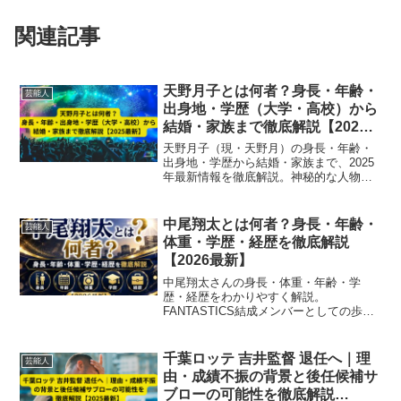
関連記事
天野月子とは何者？身長・年齢・
芸能人
出身地・学歴（大学・高校）から
結婚・家族まで徹底解説【2025
最新】
天野月子（現・天野月）の身長・年齢・
出身地・学歴から結婚・家族まで、2025
年最新情報を徹底解説。神秘的な人物像
や芸術活動の魅力も紹介。
中尾翔太とは何者？身長・年齢・
芸能人
体重・学歴・経歴を徹底解説
【2026最新】
中尾翔太さんの身長・体重・年齢・学
歴・経歴をわかりやすく解説。
FANTASTICS結成メンバーとしての歩み
や24時間テレビとの関係まで2026年最新
情報でご紹介します。
千葉ロッテ 吉井監督 退任へ｜理
芸能人
由・成績不振の背景と後任候補サ
ブローの可能性を徹底解説