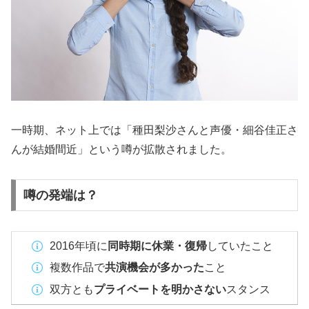
一時期、ネット上では「種田梨沙さんと声優・細谷佳正さ
んが結婚間近」という噂が拡散されました。
噂の発端は？
2016年頃に
同時期に休業・復帰
していたこと
複数作品で
共演機会が多かった
こと
双方とも
プライベートを明かさない
スタンス