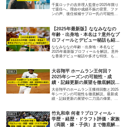
【2025最新】
千葉ロッテの吉井理人監督が2025年限り
で退任へ。理由や成績不振の背景、ファ
ンの声、後任候補サブロー氏の可能性ま
で徹底解説。最新情報を詳しく紹介しま
す。
【2025年最新版】ななみななの
芸能人
年齢・出身地・本名は？意外なプ
ロフィールとデビュー秘話も紹
介！
ななみななの年齢・出身地・本名など
2025年最新版プロフィールを解説。意外
な香港デビュー秘話や多才な特技、もの
まね王座優勝の実績も紹介！
大谷翔平 ホームラン王何回？
芸能人
2025年シーズンの可能性・成
績・記録更新の展望を徹底解説
【MLB最新情報】
大谷翔平のホームラン王獲得回数と2025
年シーズンの可能性を徹底解説。最新成
績・記録更新の展望や二刀流の偉業、
MLBでの歴史的快挙を分析【2025最新情
報】
竹丸和幸 何者？プロフィール・
芸能人
学歴・経歴・ドラフト評価・家族
（両親・嫁・子供）まで徹底解説