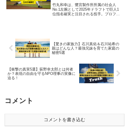
【2025最新】
竹丸和幸は、鷺宮製作所所属の社会人
No.1左腕として2025年ドラフトで巨人1
位指名確実と注目される投手。プロフィ
ール・学歴・経歴・ドラフト評価・家族
情報まで徹底解説。広島出身、最速
152km/hの即戦力左腕がプロ入り目前！
【2025最新】
【驚きの家族力】石川真佑＆石川祐希の
親はどんな人？最強兄妹を育てた家庭の
秘密5選
【衝撃の真実5選】荻野幸太郎とは何者
か？表現の自由を守るNPO理事の実像に
迫る！
コメント
コメントを書き込む