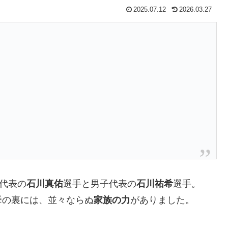
2025.07.12
2026.03.27
子代表の
石川真佑
選手と男子代表の
石川祐希
選手。
挙の裏には、並々ならぬ
家族の力
がありました。