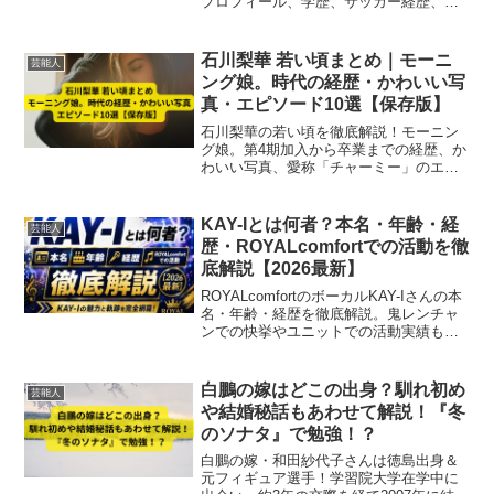
プロフィール、学歴、サッカー経歴、家
族・結婚・年俸まで徹底解説。クラブの
中心選手として長年活躍する人物像を専
門的視点で紹介。
石川梨華 若い頃まとめ｜モーニ
芸能人
ング娘。時代の経歴・かわいい写
真・エピソード10選【保存版】
石川梨華の若い頃を徹底解説！モーニン
グ娘。第4期加入から卒業までの経歴、か
わいい写真、愛称「チャーミー」のエピ
ソード10選をまとめた保存版記事【2025
最新版】
KAY-Iとは何者？本名・年齢・経
芸能人
歴・ROYALcomfortでの活動を徹
底解説【2026最新】
ROYALcomfortのボーカルKAY-Iさんの本
名・年齢・経歴を徹底解説。鬼レンチャ
ンでの快挙やユニットでの活動実績も分
かりやすくまとめました。
白鵬の嫁はどこの出身？馴れ初め
芸能人
や結婚秘話もあわせて解説！『冬
のソナタ』で勉強！？
白鵬の嫁・和田紗代子さんは徳島出身＆
元フィギュア選手！学習院大学在学中に