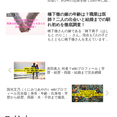
出会い、約3年の交際を経て2007年に結
婚。馴れ初めや支え合うエピソード、家
庭や現在の役割を一挙解説！
橋下徹の嫁の年齢は？職業は医
芸能人
師？二人の出会いと結婚までの馴
れ初めを徹底調査！
橋下徹さんの嫁である「橋下典子（はし
もと のりこ）」さん。現在も7人の子ど
もとともに橋下徹さんを支えています
が、典子さんの年齢は？職業は？そし
て、二人の偶然とも言える出会いを徹底
調査しました。
原田眞人 何者？wikiプロフィール｜学
歴・経歴・両親・結婚まで完全網羅
国光文乃（くにみつあやの）wikiプロフ
ィール完全版｜身長・年齢・出身地・学
歴から経歴、両親・夫・子供まで徹底解
説