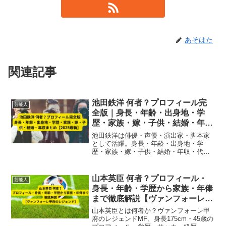
あそはた
関連記事
池田鉄洋 何者？プロフィール完
芸能人
全版｜身長・年齢・出身地・学
歴・家族・嫁・子供・結婚・年収
まとめ【2025最新】
池田鉄洋は俳優・声優・演出家・脚本家
として活躍。身長・年齢・出身地・学
歴・家族・嫁・子供・結婚・年収・代表
作・趣味まで、2025年最新プロフィール
を完全網羅。
山本英臣 何者？プロフィール・
芸能人
身長・年齢・学歴から家族・年俸
まで徹底解説【ヴァンフォーレ甲
府のレジェンド】
山本英臣とは何者か？ヴァンフォーレ甲
府のレジェンドMF、身長175cm・45歳の