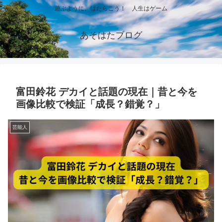
遊ぶように、はたらこう！ 人生はゲーム
あそはたブログ
富田鈴花 デカイと話題の現在｜昔と今を
画像比較で検証「成長？錯覚？」
芸能人