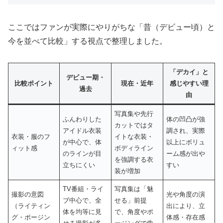
ここではファンが実際にやりがちな「昔（デビュー頃）と
今を並べて比較」する視点で整理しました。
「デカイ」と
デビュー期・
比較ポイント
現在・近年
感じやすい理
過去
由
写真集や先行
ふんわりした
体の凹凸が強
カットではタ
アイドル衣装
調され、実際
衣装・服のフ
イトな衣装・
が中心で、体
以上にボリュ
ィット感
ボディライン
のラインが目
ーム感が出や
を強調する衣
立ちにくい
すい
装が増加
TV番組・ライ
写真集は「魅
撮影の意図
光や角度の演
ブ中心で、全
せる」前提
（ライティン
出により、立
体を均等に見
で、角度やポ
グ・ポージン
体感・存在感