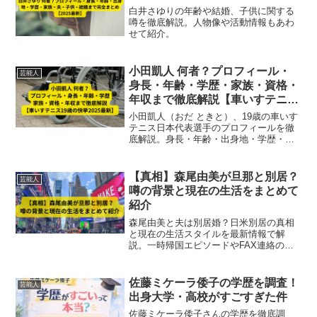
白井さゆりの年齢や結婚、子供に関する
噂を徹底解説。人物像や活動情報もあわ
せて紹介。
小田凱人 何者？プロフィール・
芸能人
身長・年齢・学歴・家族・資格・
年収まで徹底解説【車いすテニス
19歳の快挙2025最新】
小田凱人（おだ ときと）、19歳の車いす
テニス日本代表選手のプロフィールを徹
底解説。身長・年齢・出身地・学歴・家
族・資格・年収、さらに全仏オープン優
勝、パリパラリンピック金メダル、生涯
ゴールデンスラム達成など、2025年最新
【真相】森尾由美が旦那と別居？
芸能人
情報をまとめ、若手トップアスリートの
噂の背景と現在の生活をまとめて
全貌を紹介します。
紹介
森尾由美と夫は別居婚？日米別居の真相
と現在の生活スタイルを最新情報で解
説。一時帰国エピソードやFAX連絡の歴
史から見える“絆”とは？
佐藤ミケーラ倭子の学歴を調査！
芸能人
出身大学・高校がすごすぎた件
佐藤ミケーラ倭子さんの学歴を徹底調