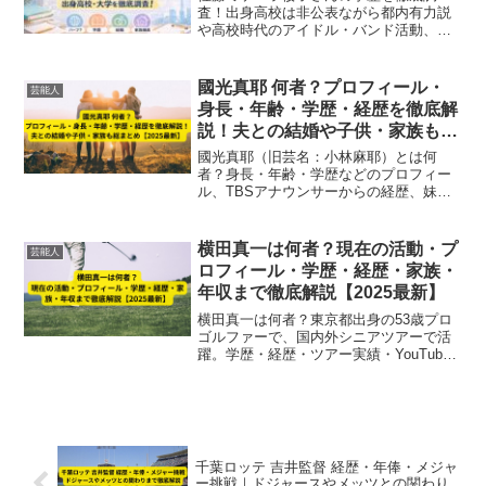
査！出身高校は非公表ながら都内有力説
や高校時代のアイドル・バンド活動、大
学進学の有無や海外留学まで、気になる
情報をわかりやすくまとめています。
國光真耶 何者？プロフィール・
芸能人
身長・年齢・学歴・経歴を徹底解
説！夫との結婚や子供・家族も総
まとめ【2025最新】
國光真耶（旧芸名：小林麻耶）とは何
者？身長・年齢・学歴などのプロフィー
ル、TBSアナウンサーからの経歴、妹・
小林麻央との家族、夫・國光吟との結婚
や離婚・再婚、子供の有無まで2025年最
新情報で徹底解説。今の活動も総まと
横田真一は何者？現在の活動・プ
芸能人
め。
ロフィール・学歴・経歴・家族・
年収まで徹底解説【2025最新】
横田真一は何者？東京都出身の53歳プロ
ゴルファーで、国内外シニアツアーで活
躍。学歴・経歴・ツアー実績・YouTube
活動・家族構成・年収まで徹底解説
【2025最新】
千葉ロッテ 吉井監督 経歴・年俸・メジャ
ー挑戦｜ドジャースやメッツとの関わり