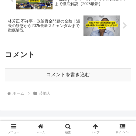
まで徹底解説【2025最新】
林芳正 不祥事・政治資金問題の全貌｜過
去の疑惑から2025最新スキャンダルまで
徹底解説
コメント
コメントを書き込む
ホーム
芸能人
メニュー
ホーム
検索
トップ
サイドバー
あそはたブログ