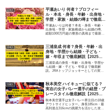
ストへの転身まで、知られざる経歴をわ
かりやすくまとめました。
平瀬あいり 何者？プロフィー
芸能人
ル・本名・身長・年齢・出身地・
学歴・家族・結婚の噂まで徹底解
説！整形の真相も【2025最新】
平瀬あいりは何者？本名・身長・年齢・
出身地・学歴・家族構成から結婚の噂、
総額1000万円超の整形の真相まで最新情
報を徹底解説！インフルエンサーとして
の経歴も紹介【2025年最新版】
三浦皇成 何者？身長・年齢・出
芸能人
身地・学歴から結婚・子ども・
嫁・年収まで徹底解説【2025最
新】
三浦皇成の身長・年齢・出身地・学歴か
ら結婚・嫁・子ども・年収まで徹底解
説。JRAトップジョッキーとしての実績
やプライベート情報を2025年最新データ
でまとめています。
秋本美空 ハイキューに似てる？
芸能人
実在の女子バレー選手の経歴・プ
レースタイル徹底解説【2025最
新版】
秋本美空選手は女子バレー界注目の18歳
アウトサイドヒッター。身長185cm・最
高到達点316cmの跳躍力を活かした攻守