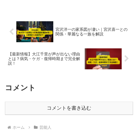
のバランスや全日本代表入り、海外挑戦
の経歴を徹底解説。「ハイキューに似て
る？」噂の真相やプレースタイル、人物
像も2025年最新情報で紹介。
宮沢洋一の家系図が凄い｜宮沢喜一との
関係・華麗なる一族を解説
【最新情報】大江千里が声が出ない理由
とは？病気・ケガ・復帰時期まで完全解
説！
コメント
コメントを書き込む
ホーム
芸能人