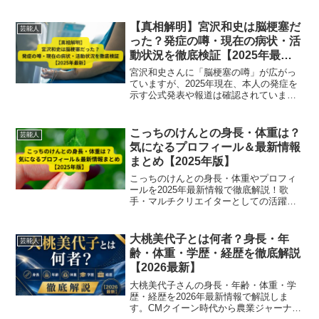
【真相解明】宮沢和史は脳梗塞だ
芸能人
った？発症の噂・現在の病状・活
動状況を徹底検証【2025年最
新】
宮沢和史さんに「脳梗塞の噂」が広がっ
ていますが、2025年現在、本人の発症を
示す公式発表や報道は確認されていませ
ん。噂の真相や病歴・活動状況を詳しく
解説します。
こっちのけんとの身長・体重は？
芸能人
気になるプロフィール＆最新情報
まとめ【2025年版】
こっちのけんとの身長・体重やプロフィ
ールを2025年最新情報で徹底解説！歌
手・マルチクリエイターとしての活躍、
家族、年齢、結婚など気になる情報をわ
かりやすくまとめました。
大桃美代子とは何者？身長・年
芸能人
齢・体重・学歴・経歴を徹底解説
【2026最新】
大桃美代子さんの身長・年齢・体重・学
歴・経歴を2026年最新情報で解説しま
す。CMクイーン時代から農業ジャーナリ