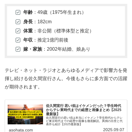
年齢
：49歳（1975年生まれ）
身長
：182cm
体重
：非公開（標準体型と推定）
年収
：推定1億円前後
嫁・家族
：2002年結婚、娘あり
テレビ・ネット・ラジオとあらゆるメディアで影響力を発
揮し続ける佐久間宣行さん。今後もさらに多方面での活躍
が期待されます。
佐久間宣行 若い頃はイケメンだった？学生時代
からテレ東時代までの経歴と画像まとめ【2025
最新版】
佐久間宣行の若い頃は本当にイケメン？学生時代からテレ
ビ東京時代までの経歴や画像を徹底解説。異例の出世と代
表作も紹介【2025最新版】
2025.09.07
asohata.com