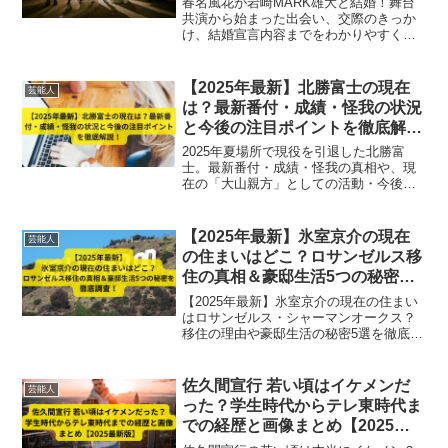
春名風花が岩崎MARK雄大と結婚！舞台
共演から始まった出会い、交際のきっか
け、結婚宣言内容までをわかりやすくま
とめて紹介します。
【2025年最新】北勝富士の現在
芸能人
は？最新番付・成績・怪我の状況
と今後の注目ポイントを徹底解
説！
2025年夏場所で現役を引退した北勝富
士。最新番付・成績・怪我の真相や、現
在の「大山親方」としての活動・今後の
展望を詳しく解説します。
【2025年最新】氷室京介の現在
芸能人
の住まいはどこ？ロサンゼルス移
住の真相＆豪邸生活5つの秘密を
徹底調査！
【2025年最新】氷室京介の現在の住まい
はロサンゼルス・シャーマンオークス？
移住の理由や豪邸生活の秘密5選を徹底解
説。家族との暮らしや音楽活動へのこだ
わりも紹介。
佐久間宣行 若い頃はイケメンだ
芸能人
った？学生時代からテレ東時代ま
での経歴と画像まとめ【2025最
新版】