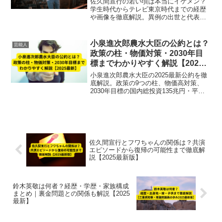
佐久間宣行の若い頃は本当にイケメン？
学生時代からテレビ東京時代までの経歴
や画像を徹底解説。異例の出世と代表作
も紹介【2025最新版】
小泉進次郎農水大臣の公約とは？
芸能人
政策の柱・物価対策・2030年目
標までわかりやすく解説【2025
最新】
小泉進次郎農水大臣の2025最新公約を徹
底解説。政策の9つの柱、物価高対策、
2030年目標の国内総投資135兆円・平均
所得100万円増など、経済・農林水産業へ
の影響までわかりやすく紹介。
佐久間宣行とフワちゃんの関係は？共演
エピソードから復帰の可能性まで徹底解
説【2025最新版】
鈴木英敬は何者？経歴・学歴・家族構成
まとめ｜裏金問題との関係も解説【2025
最新】