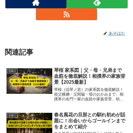
あそはた
関連記事
琴桜 家系図｜父・母・兄弟まで
芸能人
血筋を徹底解説！相撲界の家族背
景【2025最新】
琴桜（旧琴ノ若）の家系図を徹底解説！
祖父横綱・父関脇・母のおかみまで、相
撲界の名門一家の血筋や家族背景、幼少
期のエピソードを2025年最新情報で紹
介。
春名風花の旦那との馴れ初めが話
芸能人
題に！出会いからゴールインまで
をまとめて紹介