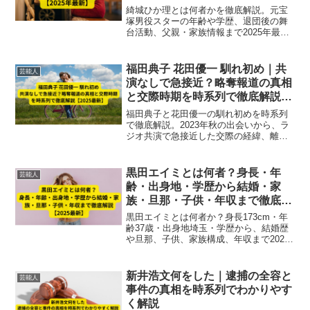
綺城ひか理とは何者かを徹底解説。元宝
塚男役スターの年齢や学歴、退団後の舞
台活動、父親・家族情報まで2025年最新
情報でまとめています。
福田典子 花田優一 馴れ初め｜共
芸能人
演なしで急接近？略奪報道の真相
と交際時期を時系列で徹底解説
【2025最新】
福田典子と花田優一の馴れ初めを時系列
で徹底解説。2023年秋の出会いから、ラ
ジオ共演で急接近した交際の経緯、離婚
成立との関係、略奪報道の真相まで最新
情報を詳しくまとめました。
黒田エイミとは何者？身長・年
芸能人
齢・出身地・学歴から結婚・家
族・旦那・子供・年収まで徹底解
説【2025最新】
黒田エイミとは何者か？身長173cm・年
齢37歳・出身地埼玉・学歴から、結婚歴
や旦那、子供、家族構成、年収まで2025
年最新情報を徹底解説。モデル・タレン
トとしての活躍と私生活を網羅。
新井浩文何をした｜逮捕の全容と
芸能人
事件の真相を時系列でわかりやす
く解説