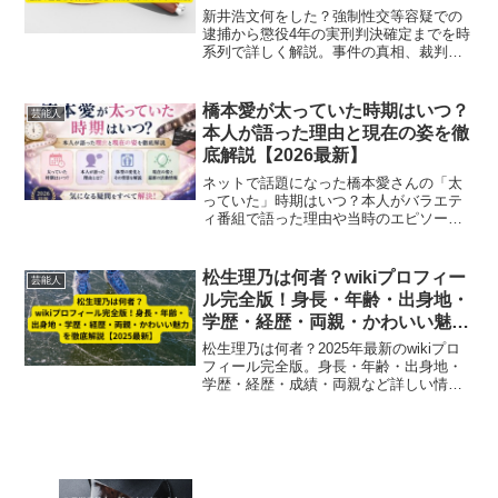
新井浩文何をした？強制性交等容疑での
逮捕から懲役4年の実刑判決確定までを時
系列で詳しく解説。事件の真相、裁判の
争点、芸能界への影響をわかりやすくま
とめた最新情報まとめ。
橋本愛が太っていた時期はいつ？
芸能人
本人が語った理由と現在の姿を徹
底解説【2026最新】
ネットで話題になった橋本愛さんの「太
っていた」時期はいつ？本人がバラエテ
ィ番組で語った理由や当時のエピソー
ド、現在のスタイル抜群な様子までまる
っとまとめました。
松生理乃は何者？wikiプロフィー
芸能人
ル完全版！身長・年齢・出身地・
学歴・経歴・両親・かわいい魅力
を徹底解説【2025最新】
松生理乃は何者？2025年最新のwikiプロ
フィール完全版。身長・年齢・出身地・
学歴・経歴・成績・両親など詳しい情報
を網羅。かわいい魅力やスケートスタイ
ル、シニアでの活躍まで徹底解説。フィ
ギュアスケートファン必見の保存版まと
め。