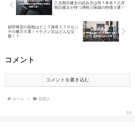
八月朔日健太の読み方は何？本名？八月
朔日健太が持つ津軽三味線の特徴３選！
砂田将宏の高校はどこ？身長１７０セン
チの魅力５選！イケメン父はどんな父
親！？
コメント
コメントを書き込む
ホーム
芸能人