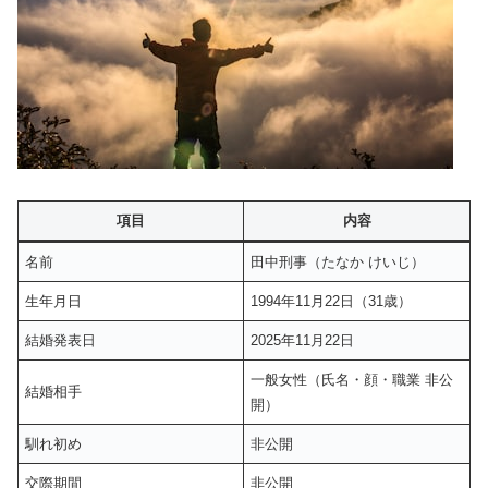
項目
内容
名前
田中刑事（たなか けいじ）
生年月日
1994年11月22日（31歳）
結婚発表日
2025年11月22日
一般女性（氏名・顔・職業 非公
結婚相手
開）
馴れ初め
非公開
交際期間
非公開