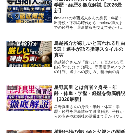
学歴・経歴を徹底解説【2026最
新】
timeleszの寺西拓人さんの身長・年齢・
出身校・下積み時代からtimelesz加入ま
での経歴を、最新情報を交えて分かりや
すくご紹介します。
鳥越裕介が厳しいと言われる理由
芸能人
5選！選手が語る指導スタイルの
真実
鳥越裕介さんが「厳しい」と言われる理
由を5つに分けて解説。守備指導やノック
の評判、選手への接し方、精神面の育成
まで、“鬼コーチ”と呼ばれる真相をわかり
やすくまとめています。
星野真里 とは何者？身長・年
芸能人
齢・体重・学歴・経歴を徹底解説
【2026最新】
星野真里さんの身長・年齢・体重・学
歴・経歴を最新情報で徹底解説。子役か
らの歩みや結婚後の活躍まで分かりやす
くまとめました。
植野行雄の若い頃と父親との関係
芸能人