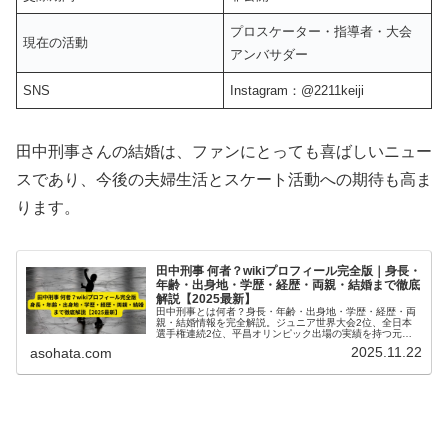
プロスケーター・指導者・大会
現在の活動
アンバサダー
SNS
Instagram：@2211keiji
田中刑事さんの結婚は、ファンにとっても喜ばしいニュー
スであり、今後の夫婦生活とスケート活動への期待も高ま
ります。
田中刑事 何者？wikiプロフィール完全版｜身長・
年齢・出身地・学歴・経歴・両親・結婚まで徹底
解説【2025最新】
田中刑事とは何者？身長・年齢・出身地・学歴・経歴・両
親・結婚情報を完全解説。ジュニア世界大会2位、全日本
選手権連続2位、平昌オリンピック出場の実績を持つ元プ
ロフィギュアスケーターのプロフィールと魅力を2025最新
2025.11.22
asohata.com
情報で紹介。