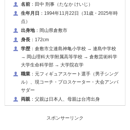
名前
：田中 刑事（たなか けいじ）
生年月日
：1994年11月22日（31歳・2025年時
点）
出身地
：岡山県倉敷市
身長
：172cm
学歴
：倉敷市立連島神亀小学校 → 連島中学校
→ 岡山理科大学附属高等学校 → 倉敷芸術科学
大学生命科学部 → 大学院在学
職業
：元フィギュアスケート選手（男子シング
ル）、現コーチ・プロスケーター・大会アンバ
サダー
両親
：父親は日本人、母親は台湾出身
スポンサーリンク