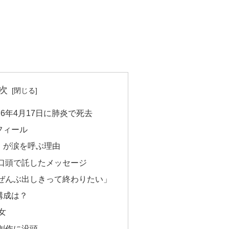
。
次
6年4月17日に肺炎で死去
フィール
」が涙を呼ぶ理由
口頭で託したメッセージ
ぜんぶ出しきって終わりたい」
構成は？
女
創作に没頭