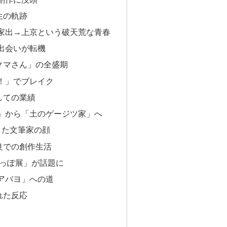
生の軌跡
家出→上京という破天荒な青春
出会いが転機
クマさん」の全盛期
！」でブレイク
しての業績
」から「土のゲージツ家」へ
した文筆家の顔
良での創作生活
空っぽ展」が話題に
アバヨ」への道
れた反応