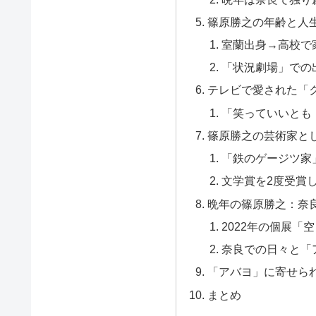
篠原勝之の年齢と人
室蘭出身→高校で
「状況劇場」での
テレビで愛された「
「笑っていいとも
篠原勝之の芸術家と
「鉄のゲージツ家
文学賞を2度受賞
晩年の篠原勝之：奈
2022年の個展「
奈良での日々と「
「アバヨ」に寄せら
まとめ