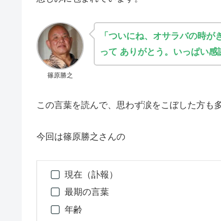
「ついにね、オサラバの時が
って ありがとう。いっぱい感
篠原勝之
この言葉を読んで、思わず涙をこぼした方も
今回は篠原勝之さんの
現在（訃報）
最期の言葉
年齢