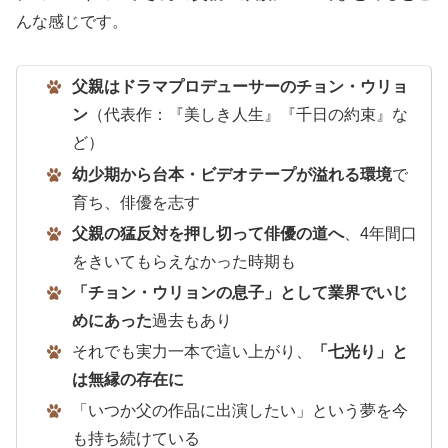
んな感じです。
父親はドラマプロデューサーのチョン・ウリョ
ン
（代表作：『美しき人生』『千日の約束』な
ど）
幼少期から台本・ビデオテープが溢れる環境
で
育ち、俳優を志す
父親の猛反対を押し切って俳優の道へ
、4年間口
をきいてもらえなかった時期も
「チョン・ウリョンの息子」として業界でいじ
めにあった
過去もあり
それでも実力一本で這い上がり、
「七光り」と
は無縁の存在に
「いつか父の作品に出演したい」という夢を今
も持ち続けている