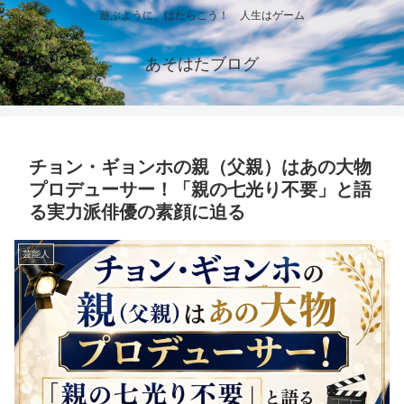
遊ぶように、はたらこう！ 人生はゲーム
あそはたブログ
チョン・ギョンホの親（父親）はあの大物
プロデューサー！「親の七光り不要」と語
る実力派俳優の素顔に迫る
芸能人