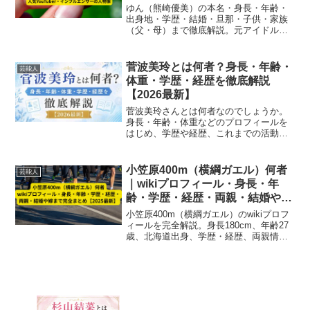
族（父・母）まで徹底解説
ゆん（熊崎優美）の本名・身長・年齢・
【2025最新】｜人気YouTuber・
出身地・学歴・結婚・旦那・子供・家族
（父・母）まで徹底解説。元アイドルか
インフルエンサーの人物像
ら人気YouTuber・インフルエンサーとし
ての活動や人物像、家族との日常も紹介
する2025年最新ガイド。
菅波美玲とは何者？身長・年齢・
芸能人
体重・学歴・経歴を徹底解説
【2026最新】
菅波美玲さんとは何者なのでしょうか。
身長・年齢・体重などのプロフィールを
はじめ、学歴や経歴、これまでの活動内
容まで最新情報をもとにわかりやすくま
とめてご紹介します。
小笠原400m（横綱ガエル）何者
芸能人
｜wikiプロフィール・身長・年
齢・学歴・経歴・両親・結婚や嫁
まで完全まとめ【2025最新】
小笠原400m（横綱ガエル）のwikiプロフ
ィールを完全解説。身長180cm、年齢27
歳、北海道出身、学歴・経歴、両親情
報、結婚や嫁まで2025年最新情報でまと
め。陸上400m経験を活かした“走れる芸
人”の人物像を網羅。