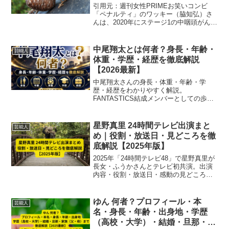
引用元：週刊女性PRIMEお笑いコンビ
「ペナルティ」のワッキー（脇知弘）さ
んは、2020年にステージ1の中咽頭がんと
診断されました。2025年現在、約10か月
にわたる闘病生活を経て芸能界に復帰
し、舞台や社会活動で精力的に活躍して
中尾翔太とは何者？身長・年齢・
芸能人
います。本記...
体重・学歴・経歴を徹底解説
【2026最新】
中尾翔太さんの身長・体重・年齢・学
歴・経歴をわかりやすく解説。
FANTASTICS結成メンバーとしての歩み
や24時間テレビとの関係まで2026年最新
情報でご紹介します。
星野真里 24時間テレビ出演まと
芸能人
め｜役割・放送日・見どころを徹
底解説【2025年版】
2025年「24時間テレビ48」で星野真里が
長女・ふうかさんとテレビ初共演。出演
内容・役割・放送日・感動の見どころを
徹底解説し、親子共演の魅力や共生社会
へのメッセージを紹介します。
ゆん 何者？プロフィール・本
芸能人
名・身長・年齢・出身地・学歴
（高校・大学）・結婚・旦那・家