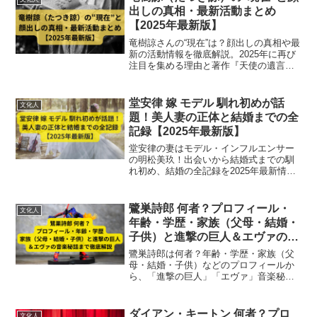
出しの真相・最新活動まとめ
【2025年最新版】
竜樹諒さんの“現在”は？顔出しの真相や最
新の活動情報を徹底解説。2025年に再び
注目を集める理由と著作『天使の遺言』
の内容も紹介。予知夢騒動の誤解を正す
最新情報まとめ。
堂安律 嫁 モデル 馴れ初めが話
文化人
題！美人妻の正体と結婚までの全
記録【2025年最新版】
堂安律の妻はモデル・インフルエンサー
の明松美玖！出会いから結婚式までの馴
れ初め、結婚の全記録を2025年最新情報
で徹底解説！
鷺巣詩郎 何者？プロフィール・
文化人
年齢・学歴・家族（父母・結婚・
子供）と進撃の巨人＆エヴァの音
楽秘話まで徹底解説
鷺巣詩郎は何者？年齢・学歴・家族（父
母・結婚・子供）などのプロフィールか
ら、「進撃の巨人」「エヴァ」音楽秘話
まで徹底解説！日本を代表する
ダイアン・キートン 何者？プロ
文化人