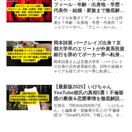
フィール・年齢・出身地・学歴・
代表作・結婚・家族まで徹底解説
【2025最新】
アメリカ女優ダイアン・キートンとは何
者か？年齢・出身地・学歴・代表作『ゴ
ッドファーザー』『アニー・ホール』、
結婚や家族、養子、死去の噂まで2025年
最新情報で徹底解説。
岡本詩菜 バークレイズ出身？京
文化人
都大学卒のエリートが外資系投資
銀行を辞めてポーカー界へ転身し
た理由【2025最新】
岡本詩菜さんは京都大学卒・バークレイ
ズ出身の元外資系銀行員。10年の金融キ
ャリアを経てポーカー界に転身し、
WSOPレディース部門で日本人初の連覇
を達成。
【最新版2025】いけちゃん
文化人
YouTube彼氏の真相5選！不倫疑
惑の裏側＆恋愛事情を徹底解説
【暴露まとめ】
引用元：TRUXiA2025年7月、「いけちゃ
ん」と編集者・箕輪厚介氏との“不倫疑
惑”が『SmartFLASH』で報じられ、ネッ
トやメディアで大きな話題となりまし
た。この記事では、いけちゃんの彼氏の
真相5選をはじめ、不倫疑惑の背景や彼女