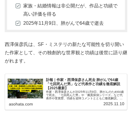
家族・結婚情報は非公開だが、作品と功績で
高い評価を得る
2025年11月9日、肺がんで64歳で逝去
西澤保彦氏は、SF・ミステリの新たな可能性を切り開い
た作家として、その独創的な世界観と功績は後世に語り継
がれます。
訃報｜作家・西澤保彦さん死去 肺がんで64歳
「七回死んだ男」など代表作と功績を徹底解説
【2025最新】
作家・西澤保彦さんが2025年11月9日、肺がんのため64歳
で死去。「七回死んだ男」や「腕貫探偵シリーズ」など代
表作や受賞歴、功績を追悼コメントとともに徹底解説。作
家人生とミステリ界での影響を最新情報でまとめました。
2025.11.10
asohata.com