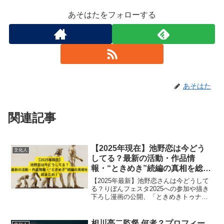
あそはたをフォローする
あそはた
関連記事
【2025年現在】池野恋は今どう
文化人
してる？最新の活動・作品情
報・“ときめき”続編の真相を総ま
とめ！
【2025年最新】池野恋さんは今どうして
る？りぼんフェスタ2025への参加や描き
下ろし漫画の公開、「ときめきトゥナイ
ト」関連イベントまで最新情報を徹底解
説！
相川亮二監督 何者？プロフィー