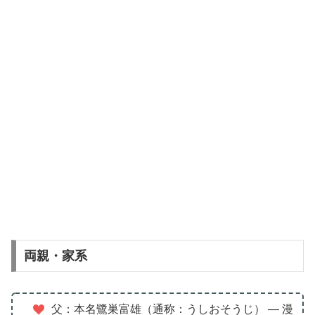
両親・家系
父：本名鷺巣富雄（通称：うしおそうじ） — 漫