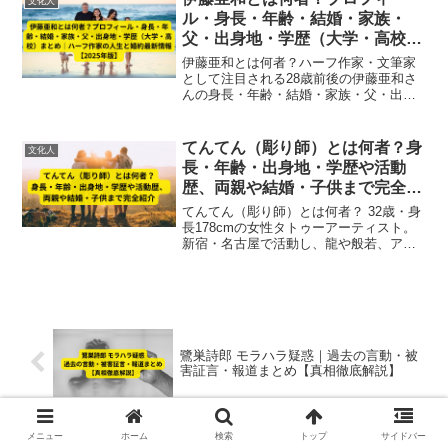
文化人
ル・身長・年齢・結婚・家族・
父・出身地・学歴（大学・高校）
まとめ｜ハーフ作家の人生と婚約
伊藤亜和とは何者？ハーフ作家・文筆家
最新情報【2025年版】
として注目される28歳前後の伊藤亜和さ
んの身長・年齢・結婚・家族・父・出身
地・学歴（大学・高校）や婚約・最新活
動まで2025年の情報を徹底解説。
てんてん（彫り師）とは何者？身
文化人
長・年齢・出身地・学歴や活動
歴、両親や結婚・子供まで完全紹
介
てんてん（彫り師）とは何者？ 32歳・身
長178cmの女性タトゥーアーティスト。
新宿・名古屋で活動し、龍や般若、アニ
メキャラクターなど個性的な刺青で注
目。幼少期からのタトゥー愛、整形・精
神的苦悩を経た壮絶な半生、活動歴や家
族・私生活まで徹底解説。
鷺巣詩郎 モラハラ疑惑｜過去の言動・被
害証言・報道まとめ【真相徹底解説】
メニュー
ホーム
検索
トップ
サイドバー
浜田敬子 日米首脳会談の見解まとめ｜高