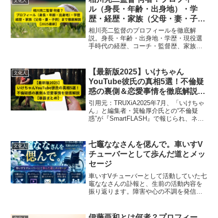
文化人
ル（身長・年齢・出身地）・学
歴・経歴・家族（父母・妻・子
供）まで徹底解説【2025最新】
相川亮二監督のプロフィールを徹底解
説。身長・年齢・出身地・学歴・現役選
手時代の経歴、コーチ・監督歴、家族構
成まで詳しく紹介。2025年最新の横浜
DeNAベイスターズ監督情報も網羅。
【最新版2025】いけちゃん
文化人
YouTube彼氏の真相5選！不倫疑
惑の裏側＆恋愛事情を徹底解説
【暴露まとめ】
引用元：TRUXiA2025年7月、「いけちゃ
ん」と編集者・箕輪厚介氏との“不倫疑
惑”が『SmartFLASH』で報じられ、ネッ
トやメディアで大きな話題となりまし
た。この記事では、いけちゃんの彼氏の
真相5選をはじめ、不倫疑惑の背景や彼女
七竈ななさんを偲んで。車いすV
文化人
の恋...
チューバーとして歩んだ道とメッ
セージ
車いすVチューバーとして活動していた七
竈ななさんの訃報と、生前の活動内容を
振り返ります。障害や心の不調を発信し
続け、視聴者に勇気を与えた歩みを敬意
を込めてご紹介します。
伊藤亜和とは何者？プロフィー