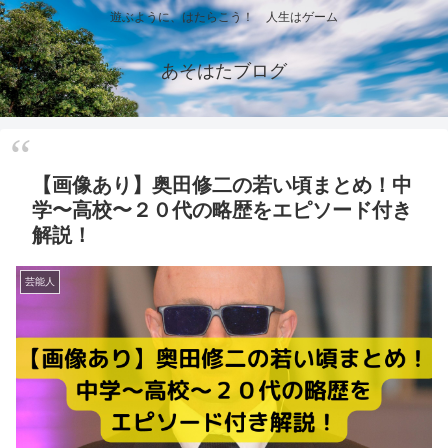
遊ぶように、はたらこう！ 人生はゲーム
あそはたブログ
【画像あり】奥田修二の若い頃まとめ！中
学〜高校〜２０代の略歴をエピソード付き
解説！
芸能人