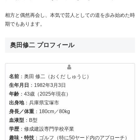
相方と偶然再会し、本気で芸人としての道を歩み始めた時
期でもあります。
奥田修二 プロフィール
名前
：奥田 修二（おくだ しゅうじ）
生年月日
：1982年3月3日
年齢
：43歳（2025年現在）
出身地
：兵庫県宝塚市
身長／体重
：180cm／80kg
血液型
：B型
学歴
：修成建設専門学校卒業
趣味・特技
：ゴルフ（特に50ヤード内のアプローチ）